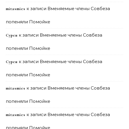
к записи
Вменяемые члены Совбеза
mitasmies
попеняли Помойке
к записи
Вменяемые члены Совбеза
Сурен
попеняли Помойке
к записи
Вменяемые члены Совбеза
Сурен
попеняли Помойке
к записи
Вменяемые члены Совбеза
mitasmies
попеняли Помойке
к записи
Вменяемые члены Совбеза
mitasmies
попеняли Помойке