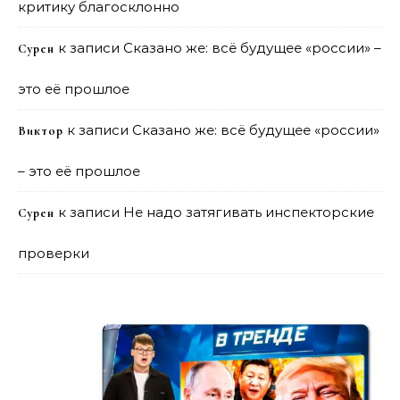
критику благосклонно
к записи
Сказано же: всё будущее «россии» –
Сурен
это её прошлое
к записи
Сказано же: всё будущее «россии»
Виктор
– это её прошлое
к записи
Не надо затягивать инспекторские
Сурен
проверки