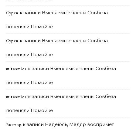
к записи
Вменяемые члены Совбеза
Сурен
попеняли Помойке
к записи
Вменяемые члены Совбеза
Сурен
попеняли Помойке
к записи
Вменяемые члены Совбеза
mitasmies
попеняли Помойке
к записи
Вменяемые члены Совбеза
mitasmies
попеняли Помойке
к записи
Надеюсь, Мадяр воспримет
Виктор