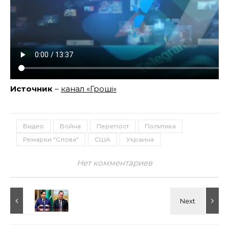
Источник
–
канал «Грошi»
Видео
Война
Перепост
Политика
Ремарки "Слова"
США
Украина
Нет комментариев