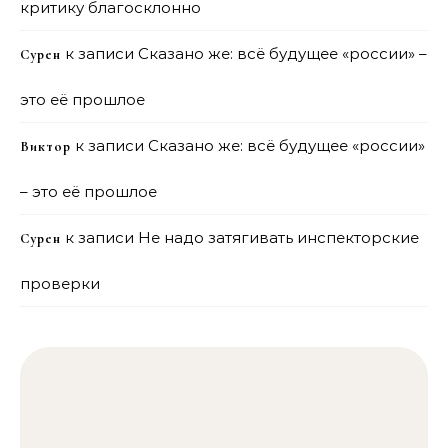
критику благосклонно
к записи
Сказано же: всё будущее «россии» –
Сурен
это её прошлое
к записи
Сказано же: всё будущее «россии»
Виктор
– это её прошлое
к записи
Не надо затягивать инспекторские
Сурен
проверки