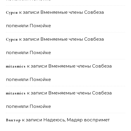
к записи
Вменяемые члены Совбеза
Сурен
попеняли Помойке
к записи
Вменяемые члены Совбеза
Сурен
попеняли Помойке
к записи
Вменяемые члены Совбеза
mitasmies
попеняли Помойке
к записи
Вменяемые члены Совбеза
mitasmies
попеняли Помойке
к записи
Надеюсь, Мадяр воспримет
Виктор