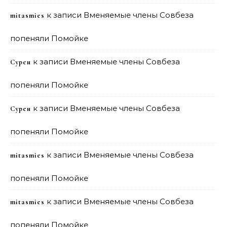
к записи
Вменяемые члены Совбеза
mitasmies
попеняли Помойке
к записи
Вменяемые члены Совбеза
Сурен
попеняли Помойке
к записи
Вменяемые члены Совбеза
Сурен
попеняли Помойке
к записи
Вменяемые члены Совбеза
mitasmies
попеняли Помойке
к записи
Вменяемые члены Совбеза
mitasmies
попеняли Помойке