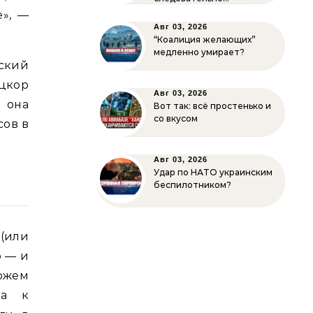
е», —
Авг 03, 2026
“Коалиция желающих”
медленно умирает?
ский
цкор
Авг 03, 2026
 она
Вот так: всё простенько и
со вкусом
сов в
Авг 03, 2026
Удар по НАТО украинским
беспилотником?
(или
о — и
можем
ка к