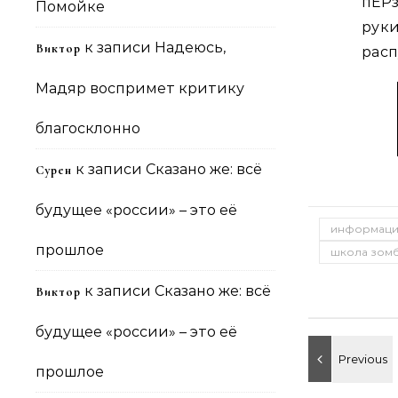
пЕР
Помойке
рук
к записи
Надеюсь,
Виктор
рас
Мадяр воспримет критику
благосклонно
к записи
Сказано же: всё
Сурен
будущее «россии» – это её
информаци
прошлое
школа зом
к записи
Сказано же: всё
Виктор
будущее «россии» – это её
прошлое