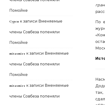
гра
Помойке
расс
к записи
Вменяемые
Сурен
По 
жур
члены Совбеза попеняли
«Ко
оста
Помойке
Моск
к записи
Вменяемые
mitasmies
Ист
члены Совбеза попеняли
Помойке
Нас
к записи
Вменяемые
mitasmies
Додо
так,
члены Совбеза попеняли
сде