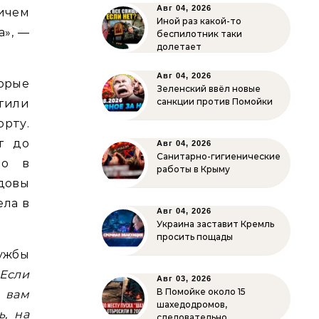
Авг 04, 2026
ричем
Иной раз какой-то
а», —
беспилотник таки
долетает
Авг 04, 2026
торые
Зеленский ввёл новые
санкции против Помойки
атили
рту.
т до
Авг 04, 2026
Санитарно-гигиенические
но в
работы в Крыму
довы
ела в
Авг 04, 2026
Украина заставит Кремль
просить пощады
лужбы
„Если
Авг 03, 2026
В Помойке около 15
 вам
шахедодромов,
ь, на
следовательно…