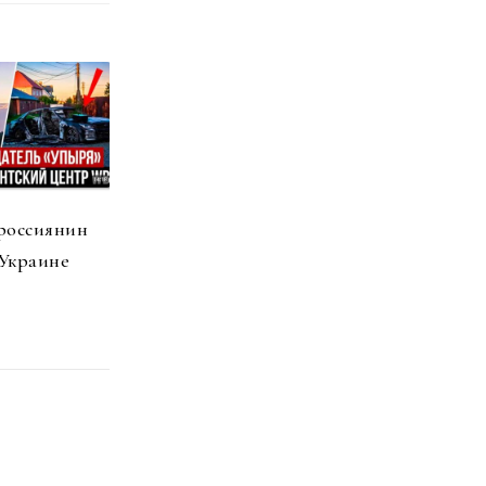
россиянин
 Украине