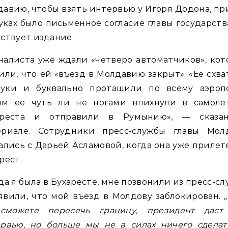
авию, чтобы взять интервью у Игоря Додона, п
уках было письменное согласие главы государств
ствует издание.
алиста уже ждали «четверо автоматчиков», ко
или, что ей «въезд в Молдавию закрыт». «Ее схв
руки и буквально протащили по всему аэропо
ом ее чуть ли не ногами впихнули в самоле
ареста и отправили в Румынию», — сказа
ериале. Сотрудники пресс-службы главы Мол
ались с Дарьей Асламовой, когда она уже прилет
рест.
да я была в Бухаресте, мне позвонили из пресс-с
явили, что мой въезд в Молдову заблокирован.
сможете пересечь границу, президент даст
рвью, но больше мы не в силах ничего сделат