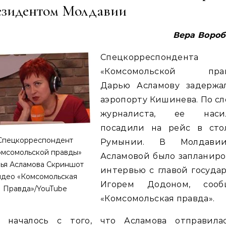
езидентом Молдавии
Вера Вороб
Спецкорреспондента
«Комсомольской пра
Дарью Асламову задержа
аэропорту Кишинева. По с
журналиста, ее наси
посадили на рейс в сто
Спецкорреспондент
Румынии. В Молдави
омсомольской правды»
Асламовой было запланиро
ья Асламова Скриншот
интервью с главой госуда
идео «Комсомольская
Игорем Додоном, сооб
Правда»/YouTube
«Комсомольская правда».
е началось с того, что Асламова отправила