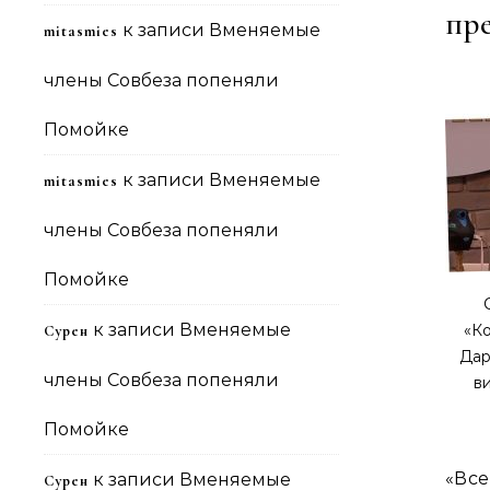
пр
к записи
Вменяемые
mitasmies
члены Совбеза попеняли
Помойке
к записи
Вменяемые
mitasmies
члены Совбеза попеняли
Помойке
к записи
Вменяемые
«К
Сурен
Дар
члены Совбеза попеняли
в
Помойке
«Вс
к записи
Вменяемые
Сурен