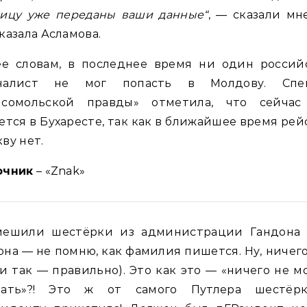
ницу уже переданы ваши данные“
, — сказали мн
казала Асламова.
ее словам, в последнее время ни один россий
налист не мог попасть в Молдову. Спе
мсомольской правды» отметила, что сейчас
ется в Бухаресте, так как в ближайшее время рей
ву нет.
очник
– «Znak»
мешили шестёрки из администрации Гандона 
на — не помню, как фамилия пишется. Ну, ничег
 и так — правильно). Это как это — «ничего не 
лать»?! Это ж от самого Путлера шестёр