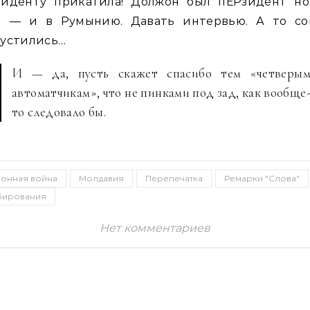
зиденту прикатила! Должон был пЕРзидент но
и — и в Румынию. Давать интервью. А то со
пустились…
И — да, пусть скажет спасибо тем «четверы
автоматчикам», что не пинками под зад, как вообще
то следовало бы.
онная война
Молдавия
Перепечатка
Ремарки "Слова"
бирования
Нет комментариев