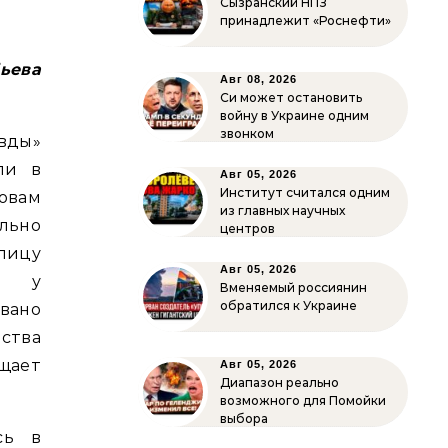
Сызранский НПЗ
принадлежит «Роснефти»
ьева
Авг 08, 2026
Си может остановить
войну в Украине одним
звонком
вды»
ли в
Авг 05, 2026
Институт считался одним
ловам
из главных научных
льно
центров
лицу
Авг 05, 2026
и у
Вменяемый россиянин
обратился к Украине
вано
рства
щает
Авг 05, 2026
Диапазон реально
возможного для Помойки
выбора
сь в