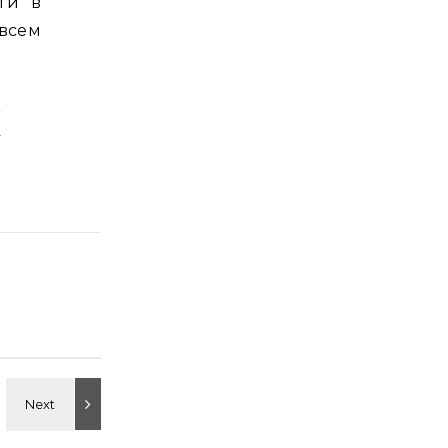
ги в
всем
м
-