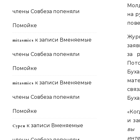
Молд
члены Совбеза попеняли
на р
пове
Помойке
Журн
к записи
Вменяемые
mitasmies
заяв
члены Совбеза попеняли
за 
Пот
Помойке
Бух
мат
к записи
Вменяемые
mitasmies
связ
члены Совбеза попеняли
Буха
Помойке
«Ког
и за
к записи
Вменяемые
Сурен
вы 
инте
члены Совбеза попеняли