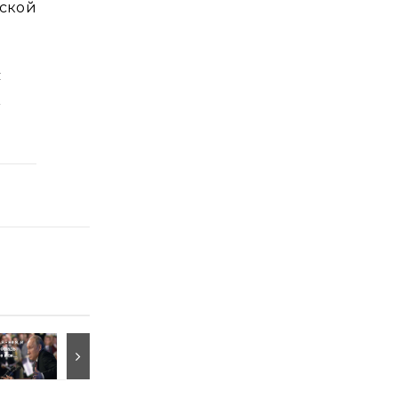
ской
я
м