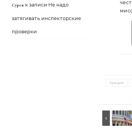
чес
к записи
Не надо
Сурен
мис
затягивать инспекторские
проверки
Греция