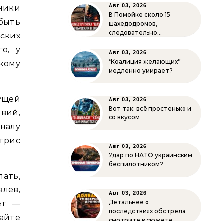
Авг 03, 2026
ники
В Помойке около 15
быть
шахедодромов,
следовательно…
ских
о, у
Авг 03, 2026
“Коалиция желающих”
кому
медленно умирает?
ущей
Авг 03, 2026
Вот так: всё простенько и
вий,
со вкусом
налу
итрис
Авг 03, 2026
Удар по НАТО украинским
беспилотником?
ать,
лев,
Авг 03, 2026
Детальнее о
ает —
последствиях обстрела
сайте
смотрите в сюжете