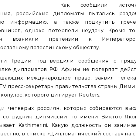
Как сообщили источ
ания, российские дипломаты пытались раздо
ую информацию, а также подкупить грече
овников, однако потерпели неудачу. Кроме тог
н возникли претензии к Императорс
ославному палестинскому обществу.
сти Греции подтвердили сообщения о гряд
ылке дипломатов РФ. Афины не потерпят дейст
ушающих международное право, заявил телека
 TV пресс-секретарь правительства страны Дим
копулос, которого цитирует Reuters.
ди четверых россиян, которых собираются высл
ь сотрудник дипмиссии по имени Виктор Яков
ывает Kathimerini. Какую должность он заним
вестно, в списке «Дипломатический состав» на 