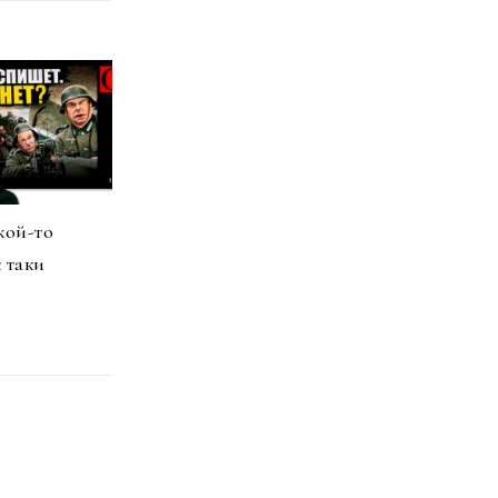
кой-то
 таки