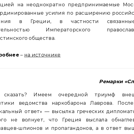
кцией на неоднократно предпринимаемые Мос
ординированные усилия по расширению российс
яния в Греции, в частности связанн
тельностью Императорского православ
стинского общества.
робнее
–
на источнике
Ремарки «Сл
 сказать? Имеем очередной триумф вне
итики ведомства наркобарона Лаврова. После
кальный ответ» — высылка греческих дипломат
ого не волнует, что Греция выслала обнагле
завцев-шпионов и пропагандонов, а в ответ вы