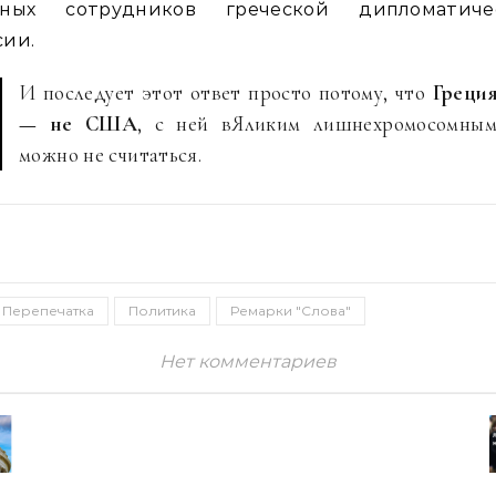
тных сотрудников греческой дипломатиче
сии.
И последует этот ответ просто потому, что
Греци
— не США
, с ней вЯликим лишнехромосомны
можно не считаться.
Перепечатка
Политика
Ремарки "Слова"
Нет комментариев