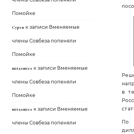
посо
Помойке
к записи
Вменяемые
Сурен
члены Совбеза попеняли
Помойке
к записи
Вменяемые
mitasmies
Реш
члены Совбеза попеняли
напр
в т
Помойке
Росс
стат
к записи
Вменяемые
mitasmies
По
члены Совбеза попеняли
дипл