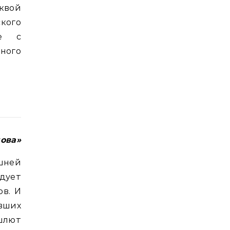
квой
кого
ые с
ного
ова»
шней
дует
ов. И
вших
шлют