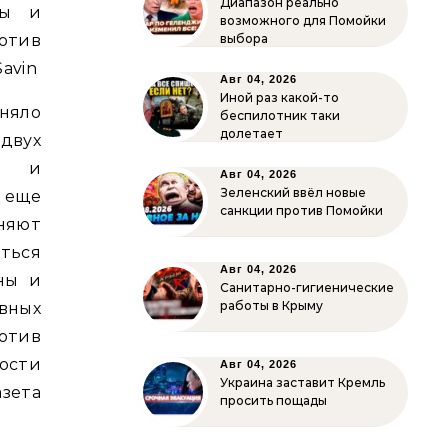
Диапазон реально
ны и
возможного для Помойки
выбора
отив
avin
Авг 04, 2026
Иной раз какой-то
няло
беспилотник таки
долетает
вух
ов и
Авг 04, 2026
Зеленский ввёл новые
 еще
санкции против Помойки
яют
ться
Авг 04, 2026
ны и
Санитарно-гигиенические
работы в Крыму
вных
тив
ости
Авг 04, 2026
Украина заставит Кремль
зета
просить пощады