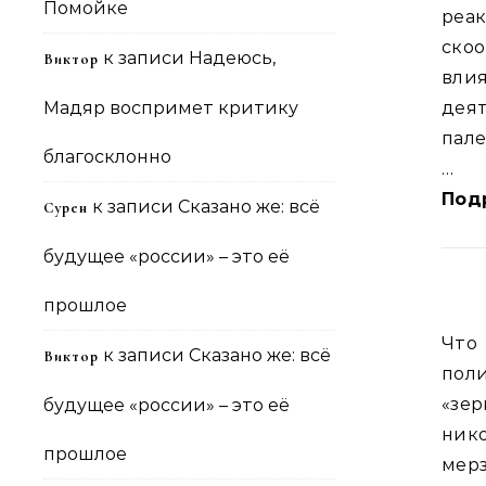
Помойке
реа
ско
к записи
Надеюсь,
Виктор
вли
Мадяр воспримет критику
дея
пале
благосклонно
…
Под
к записи
Сказано же: всё
Сурен
будущее «россии» – это её
прошлое
Что
к записи
Сказано же: всё
Виктор
пол
«зер
будущее «россии» – это её
ник
прошлое
мер