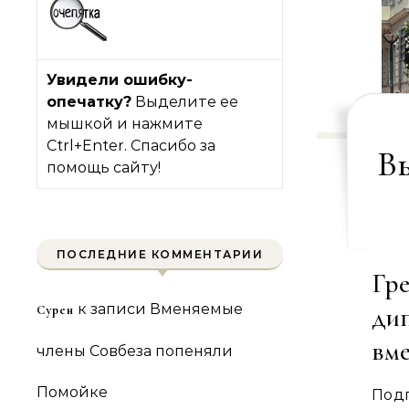
Увидели ошибку-
опечатку?
Выделите ее
мышкой и нажмите
Ctrl+Enter. Спасибо за
В
помощь сайту!
ПОСЛЕДНИЕ КОММЕНТАРИИ
Гр
к записи
Вменяемые
ди
Сурен
вм
члены Совбеза попеняли
Помойке
Под