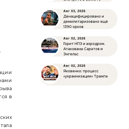
Авг 03, 2026
Денацифицировано и
т
демилитаризовано ещё
й
1390 орков
й
Авг 02, 2026
,
Горит НПЗ и аэродром.
Атакованы Саратов и
и
Энгельс
Авг 02, 2026
Яковенко: процесс
ации
«украинизации» Трампа
анами
рыва
тся в
ких
стала