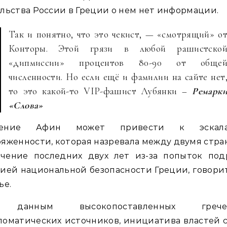
льства России в Греции о нем нет информации.
Так и понятно, что это чекист, — «смотрящий» о
Конторы. Этой грязи в любой рашистско
«дипмиссии» процентов 80-90 от обще
численности. Но если ещё и фамилии на сайте нет
то это какой-то VIP-фашист Лубянки –
Ремарк
«Слова»
ение Афин может привести к эскал
яженности, которая назревала между двумя стр
ечение последних двух лет из-за попыток под
ией национальной безопасности Греции, говори
ье.
 данным высокопоставленных гречес
оматических источников, инициатива властей 