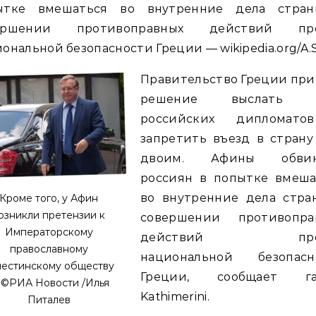
ытке вмешаться во внутренние дела стра
ершении противоправных действий пр
ональной безопасности Греции — wikipedia.org/A.S
Правительство Греции при
решение выслать д
российских дипломат
запретить въезд в страну
двоим. Афины обвин
россиян в попытке вмеша
во внутренние дела стра
Кроме того, у Афин
озникли претензии к
совершении противопра
Императорскому
действий про
православному
национальной безопасн
лестинскому обществу
Греции, сообщает га
 ©РИА Новости /Илья
Kathimerini.
Питалев