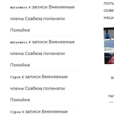
поп
к записи
Вменяемые
mitasmies
сов
наци
члены Совбеза попеняли
Помойке
к записи
Вменяемые
mitasmies
члены Совбеза попеняли
Помойке
к записи
Вменяемые
Сурен
в
члены Совбеза попеняли
па
Помойке
—
к записи
Вменяемые
Сурен