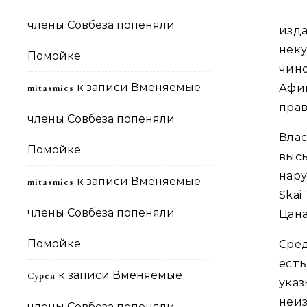
члены Совбеза попеняли
изд
нек
Помойке
чин
к записи
Вменяемые
Афи
mitasmies
прав
члены Совбеза попеняли
Вла
Помойке
выс
нар
к записи
Вменяемые
mitasmies
Skai
члены Совбеза попеняли
Цана
Помойке
Сре
ест
к записи
Вменяемые
Сурен
указ
неиз
члены Совбеза попеняли