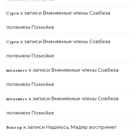
к записи
Вменяемые члены Совбеза
Сурен
попеняли Помойке
к записи
Вменяемые члены Совбеза
Сурен
попеняли Помойке
к записи
Вменяемые члены Совбеза
mitasmies
попеняли Помойке
к записи
Вменяемые члены Совбеза
mitasmies
попеняли Помойке
к записи
Надеюсь, Мадяр воспримет
Виктор