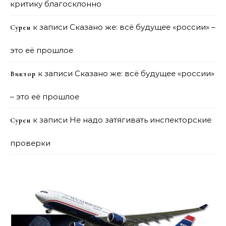
критику благосклонно
к записи
Сказано же: всё будущее «россии» –
Сурен
это её прошлое
к записи
Сказано же: всё будущее «россии»
Виктор
– это её прошлое
к записи
Не надо затягивать инспекторские
Сурен
проверки