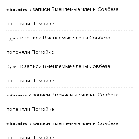
к записи
Вменяемые члены Совбеза
mitasmies
попеняли Помойке
к записи
Вменяемые члены Совбеза
Сурен
попеняли Помойке
к записи
Вменяемые члены Совбеза
Сурен
попеняли Помойке
к записи
Вменяемые члены Совбеза
mitasmies
попеняли Помойке
к записи
Вменяемые члены Совбеза
mitasmies
попеняли Помойке