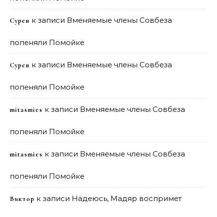
к записи
Вменяемые члены Совбеза
Сурен
попеняли Помойке
к записи
Вменяемые члены Совбеза
Сурен
попеняли Помойке
к записи
Вменяемые члены Совбеза
mitasmies
попеняли Помойке
к записи
Вменяемые члены Совбеза
mitasmies
попеняли Помойке
к записи
Надеюсь, Мадяр воспримет
Виктор