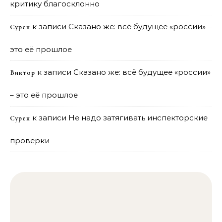
критику благосклонно
к записи
Сказано же: всё будущее «россии» –
Сурен
это её прошлое
к записи
Сказано же: всё будущее «россии»
Виктор
– это её прошлое
к записи
Не надо затягивать инспекторские
Сурен
проверки