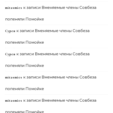
к записи
Вменяемые члены Совбеза
mitasmies
попеняли Помойке
к записи
Вменяемые члены Совбеза
Сурен
попеняли Помойке
к записи
Вменяемые члены Совбеза
Сурен
попеняли Помойке
к записи
Вменяемые члены Совбеза
mitasmies
попеняли Помойке
к записи
Вменяемые члены Совбеза
mitasmies
попеняли Помойке