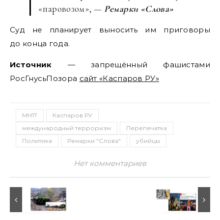
«паровозом», —
Ремарки «Слова»
Суд не планирует выносить им приговоры
до конца года.
Источник
— запрещённый фашистами
РосГнусьПозора
сайт «Каспаров РУ»
MH17
Каспаров.РУ
международный терроризм
Перепечатка
Политика
Ремарки "Слова"
убийцы
Нет комментариев