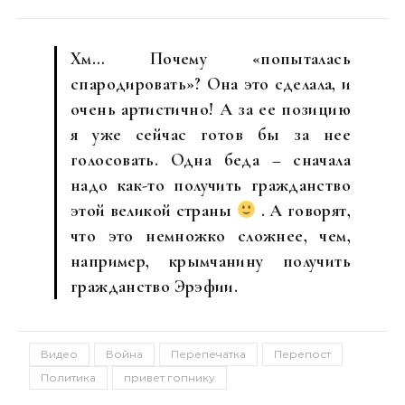
Хм… Почему «попыталась
спародировать»? Она это сделала, и
очень артистично! А за ее позицию
я уже сейчас готов бы за нее
голосовать. Одна беда – сначала
надо как-то получить гражданство
этой великой страны
. А говорят,
что это немножко сложнее, чем,
например, крымчанину получить
гражданство Эрэфии.
Видео
Война
Перепечатка
Перепост
Политика
привет гопнику