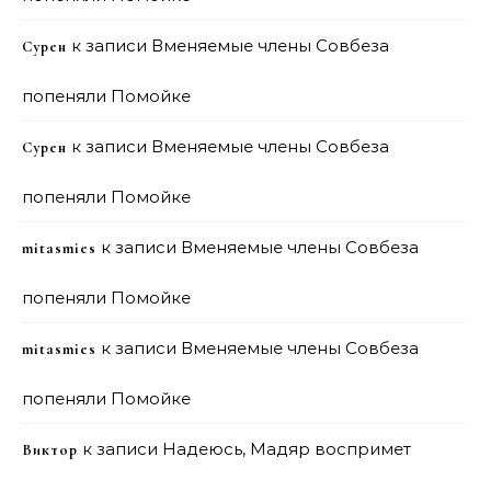
к записи
Вменяемые члены Совбеза
Сурен
попеняли Помойке
к записи
Вменяемые члены Совбеза
Сурен
попеняли Помойке
к записи
Вменяемые члены Совбеза
mitasmies
попеняли Помойке
к записи
Вменяемые члены Совбеза
mitasmies
попеняли Помойке
к записи
Надеюсь, Мадяр воспримет
Виктор