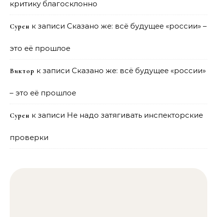
критику благосклонно
к записи
Сказано же: всё будущее «россии» –
Сурен
это её прошлое
к записи
Сказано же: всё будущее «россии»
Виктор
– это её прошлое
к записи
Не надо затягивать инспекторские
Сурен
проверки