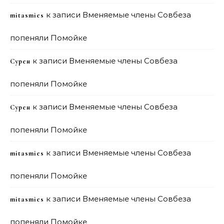
к записи
Вменяемые члены Совбеза
mitasmies
попеняли Помойке
к записи
Вменяемые члены Совбеза
Сурен
попеняли Помойке
к записи
Вменяемые члены Совбеза
Сурен
попеняли Помойке
к записи
Вменяемые члены Совбеза
mitasmies
попеняли Помойке
к записи
Вменяемые члены Совбеза
mitasmies
попеняли Помойке