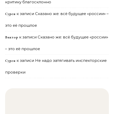
критику благосклонно
к записи
Сказано же: всё будущее «россии» –
Сурен
это её прошлое
к записи
Сказано же: всё будущее «россии»
Виктор
– это её прошлое
к записи
Не надо затягивать инспекторские
Сурен
проверки