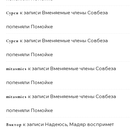
к записи
Вменяемые члены Совбеза
Сурен
попеняли Помойке
к записи
Вменяемые члены Совбеза
Сурен
попеняли Помойке
к записи
Вменяемые члены Совбеза
mitasmies
попеняли Помойке
к записи
Вменяемые члены Совбеза
mitasmies
попеняли Помойке
к записи
Надеюсь, Мадяр воспримет
Виктор