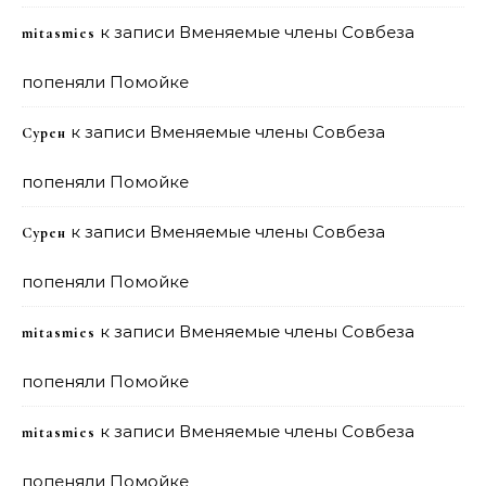
к записи
Вменяемые члены Совбеза
mitasmies
попеняли Помойке
к записи
Вменяемые члены Совбеза
Сурен
попеняли Помойке
к записи
Вменяемые члены Совбеза
Сурен
попеняли Помойке
к записи
Вменяемые члены Совбеза
mitasmies
попеняли Помойке
к записи
Вменяемые члены Совбеза
mitasmies
попеняли Помойке