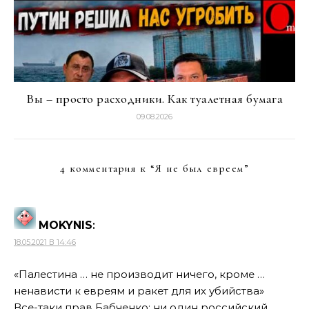
Вы – просто расходники. Как туалетная бумага
09.08.2026
4 комментария к “
Я не был евреем
”
MOKYNIS
:
18.05.2021 В 14:46
«Палестина … не производит ничего, кроме …
ненависти к евреям и ракет для их убийства»
Все-таки прав Бабченко: ни один российский