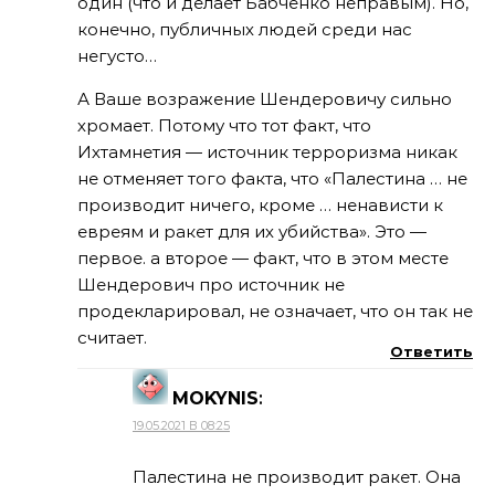
один (что и делает Бабченко неправым). Но,
конечно, публичных людей среди нас
негусто…
А Ваше возражение Шендеровичу сильно
хромает. Потому что тот факт, что
Ихтамнетия — источник терроризма никак
не отменяет того факта, что «Палестина … не
производит ничего, кроме … ненависти к
евреям и ракет для их убийства». Это —
первое. а второе — факт, что в этом месте
Шендерович про источник не
продекларировал, не означает, что он так не
считает.
Ответить
MOKYNIS
:
19.05.2021 В 08:25
Палестина не производит ракет. Она