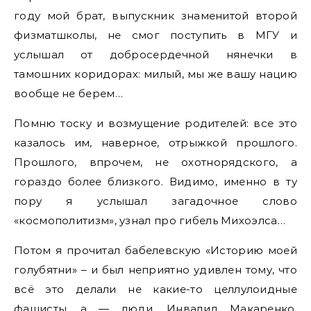
году мой брат, выпускник знаменитой второй
физматшколы, не смог поступить в МГУ и
услышал от добросердечной нянечки в
тамошних коридорах: милый, мы же вашу нацию
вообще не берем…
Помню тоску и возмущение родителей: все это
казалось им, наверное, отрыжкой прошлого.
Прошлого, впрочем, не охотнорядского, а
гораздо более близкого. Видимо, именно в ту
пору я услышал загадочное слово
«космополитизм», узнал про гибель Михоэлса…
Потом я прочитал бабелевскую «Историю моей
голубятни» – и был неприятно удивлен тому, что
всё это делали не какие-то целлулоидные
фашисты, а — люди. Инвалид Макаренко,