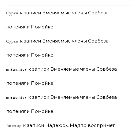
к записи
Вменяемые члены Совбеза
Сурен
попеняли Помойке
к записи
Вменяемые члены Совбеза
Сурен
попеняли Помойке
к записи
Вменяемые члены Совбеза
mitasmies
попеняли Помойке
к записи
Вменяемые члены Совбеза
mitasmies
попеняли Помойке
к записи
Надеюсь, Мадяр воспримет
Виктор