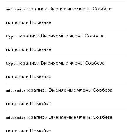
к записи
Вменяемые члены Совбеза
mitasmies
попеняли Помойке
к записи
Вменяемые члены Совбеза
Сурен
попеняли Помойке
к записи
Вменяемые члены Совбеза
Сурен
попеняли Помойке
к записи
Вменяемые члены Совбеза
mitasmies
попеняли Помойке
к записи
Вменяемые члены Совбеза
mitasmies
попеняли Помойке