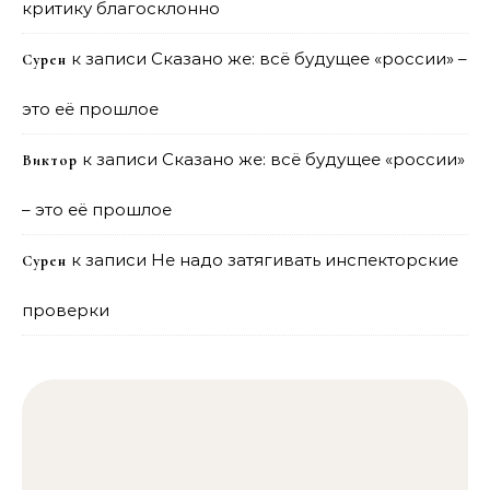
критику благосклонно
к записи
Сказано же: всё будущее «россии» –
Сурен
это её прошлое
к записи
Сказано же: всё будущее «россии»
Виктор
– это её прошлое
к записи
Не надо затягивать инспекторские
Сурен
проверки