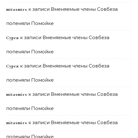
к записи
Вменяемые члены Совбеза
mitasmies
попеняли Помойке
к записи
Вменяемые члены Совбеза
Сурен
попеняли Помойке
к записи
Вменяемые члены Совбеза
Сурен
попеняли Помойке
к записи
Вменяемые члены Совбеза
mitasmies
попеняли Помойке
к записи
Вменяемые члены Совбеза
mitasmies
попеняли Помойке