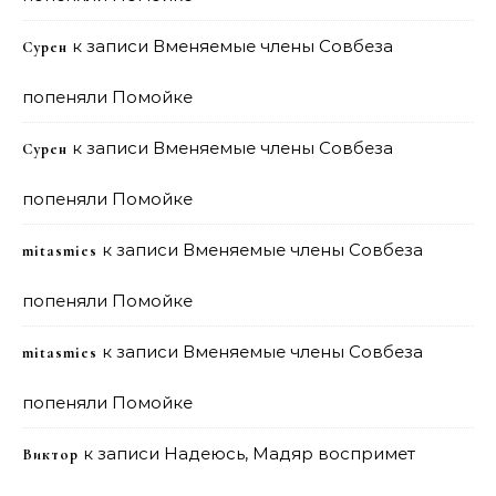
к записи
Вменяемые члены Совбеза
Сурен
попеняли Помойке
к записи
Вменяемые члены Совбеза
Сурен
попеняли Помойке
к записи
Вменяемые члены Совбеза
mitasmies
попеняли Помойке
к записи
Вменяемые члены Совбеза
mitasmies
попеняли Помойке
к записи
Надеюсь, Мадяр воспримет
Виктор