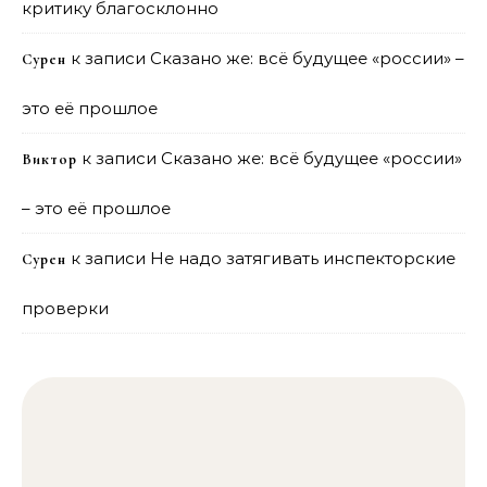
критику благосклонно
к записи
Сказано же: всё будущее «россии» –
Сурен
это её прошлое
к записи
Сказано же: всё будущее «россии»
Виктор
– это её прошлое
к записи
Не надо затягивать инспекторские
Сурен
проверки