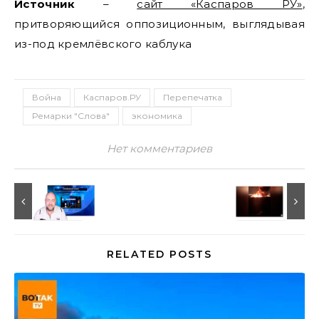
Источник
–
сайт «Каспаров РУ»
,
притворяющийся оппозиционным, выглядывая
из-под кремлёвского каблука
Война
Каспаров.РУ
Перепечатка
Ремарки "Слова"
экономика
Нет комментариев
RELATED POSTS