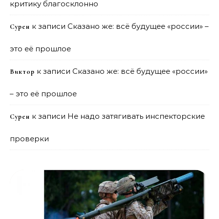
критику благосклонно
к записи
Сказано же: всё будущее «россии» –
Сурен
это её прошлое
к записи
Сказано же: всё будущее «россии»
Виктор
– это её прошлое
к записи
Не надо затягивать инспекторские
Сурен
проверки