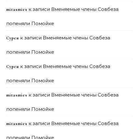
к записи
Вменяемые члены Совбеза
mitasmies
попеняли Помойке
к записи
Вменяемые члены Совбеза
Сурен
попеняли Помойке
к записи
Вменяемые члены Совбеза
Сурен
попеняли Помойке
к записи
Вменяемые члены Совбеза
mitasmies
попеняли Помойке
к записи
Вменяемые члены Совбеза
mitasmies
попеняли Помойке