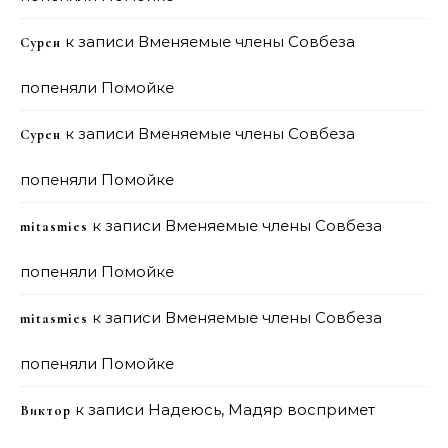
к записи
Вменяемые члены Совбеза
Сурен
попеняли Помойке
к записи
Вменяемые члены Совбеза
Сурен
попеняли Помойке
к записи
Вменяемые члены Совбеза
mitasmies
попеняли Помойке
к записи
Вменяемые члены Совбеза
mitasmies
попеняли Помойке
к записи
Надеюсь, Мадяр воспримет
Виктор