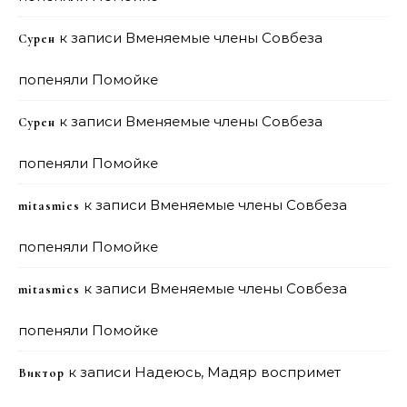
к записи
Вменяемые члены Совбеза
Сурен
попеняли Помойке
к записи
Вменяемые члены Совбеза
Сурен
попеняли Помойке
к записи
Вменяемые члены Совбеза
mitasmies
попеняли Помойке
к записи
Вменяемые члены Совбеза
mitasmies
попеняли Помойке
к записи
Надеюсь, Мадяр воспримет
Виктор