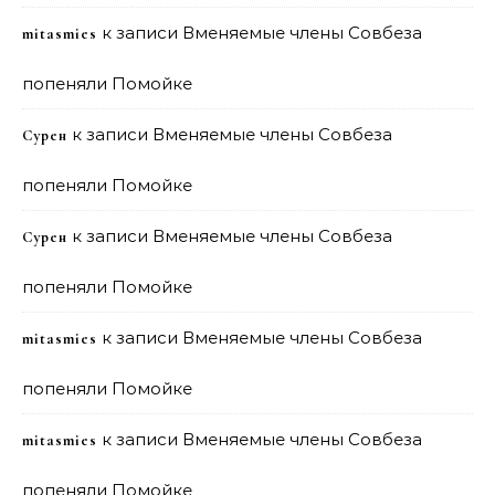
к записи
Вменяемые члены Совбеза
mitasmies
попеняли Помойке
к записи
Вменяемые члены Совбеза
Сурен
попеняли Помойке
к записи
Вменяемые члены Совбеза
Сурен
попеняли Помойке
к записи
Вменяемые члены Совбеза
mitasmies
попеняли Помойке
к записи
Вменяемые члены Совбеза
mitasmies
попеняли Помойке