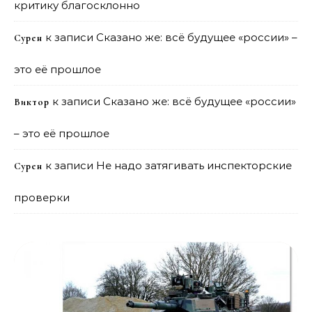
критику благосклонно
к записи
Сказано же: всё будущее «россии» –
Сурен
это её прошлое
к записи
Сказано же: всё будущее «россии»
Виктор
– это её прошлое
к записи
Не надо затягивать инспекторские
Сурен
проверки