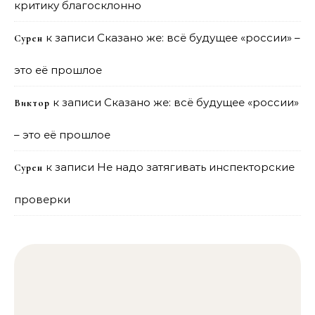
критику благосклонно
к записи
Сказано же: всё будущее «россии» –
Сурен
это её прошлое
к записи
Сказано же: всё будущее «россии»
Виктор
– это её прошлое
к записи
Не надо затягивать инспекторские
Сурен
проверки