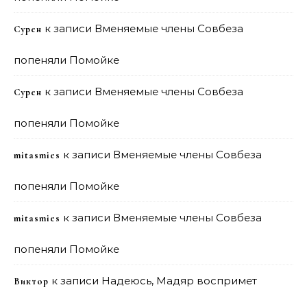
к записи
Вменяемые члены Совбеза
Сурен
попеняли Помойке
к записи
Вменяемые члены Совбеза
Сурен
попеняли Помойке
к записи
Вменяемые члены Совбеза
mitasmies
попеняли Помойке
к записи
Вменяемые члены Совбеза
mitasmies
попеняли Помойке
к записи
Надеюсь, Мадяр воспримет
Виктор