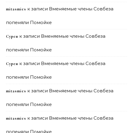
к записи
Вменяемые члены Совбеза
mitasmies
попеняли Помойке
к записи
Вменяемые члены Совбеза
Сурен
попеняли Помойке
к записи
Вменяемые члены Совбеза
Сурен
попеняли Помойке
к записи
Вменяемые члены Совбеза
mitasmies
попеняли Помойке
к записи
Вменяемые члены Совбеза
mitasmies
попеняли Помойке