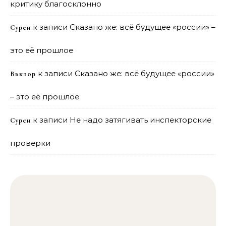
критику благосклонно
к записи
Сказано же: всё будущее «россии» –
Сурен
это её прошлое
к записи
Сказано же: всё будущее «россии»
Виктор
– это её прошлое
к записи
Не надо затягивать инспекторские
Сурен
проверки