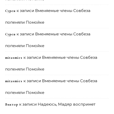
к записи
Вменяемые члены Совбеза
Сурен
попеняли Помойке
к записи
Вменяемые члены Совбеза
Сурен
попеняли Помойке
к записи
Вменяемые члены Совбеза
mitasmies
попеняли Помойке
к записи
Вменяемые члены Совбеза
mitasmies
попеняли Помойке
к записи
Надеюсь, Мадяр воспримет
Виктор