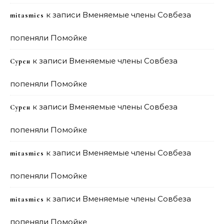
к записи
Вменяемые члены Совбеза
mitasmies
попеняли Помойке
к записи
Вменяемые члены Совбеза
Сурен
попеняли Помойке
к записи
Вменяемые члены Совбеза
Сурен
попеняли Помойке
к записи
Вменяемые члены Совбеза
mitasmies
попеняли Помойке
к записи
Вменяемые члены Совбеза
mitasmies
попеняли Помойке