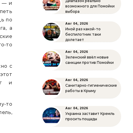
Диапазон реально
 — и
возможного для Помойки
петь
выбора
дь по
Авг 04, 2026
га, а
Иной раз какой-то
беспилотник таки
ские
долетает
о-то
Авг 04, 2026
Зеленский ввёл новые
санкции против Помойки
сно с
 этот
Авг 04, 2026
нг и
Санитарно-гигиенические
работы в Крыму
у-то
Авг 04, 2026
ель,
Украина заставит Кремль
просить пощады