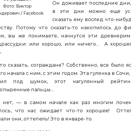
Он доживает последние дни,
Фото: Виктор
в эти дни можно еще ус
дерович / Facebook
сказать ему вослед что-нибу
ству. Потому что сказать-то накопилось до фи
ом, вы же понимаете, начнутся эти древнерим
драссудки: или хорошо, или ничего… А хорошег
.
то сказать, сограждане? Собственно, все было я
го начала с ним, с этим годом. Эта гулянка в Сочи,
пил под шумок, этот нагулянный рейти
топыренные пальцы…
я нет, — в самом начале как раз многим почем
алось, что нас ожидает что-то хорошее! Оттеп
али они, оттепель! Это в январе-то.