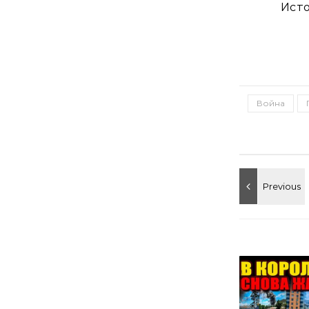
Исто
Война