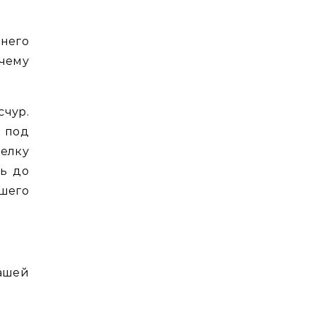
днего
чему
чур.
о под
елку
ть до
ашего
нашей