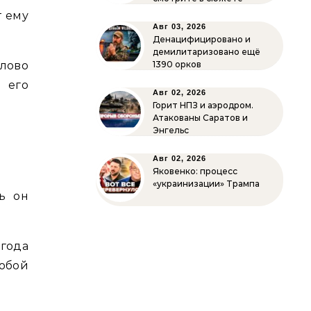
т ему
Авг 03, 2026
Денацифицировано и
демилитаризовано ещё
слово
1390 орков
 его
Авг 02, 2026
Горит НПЗ и аэродром.
Атакованы Саратов и
Энгельс
Авг 02, 2026
Яковенко: процесс
«украинизации» Трампа
ь он
 года
собой