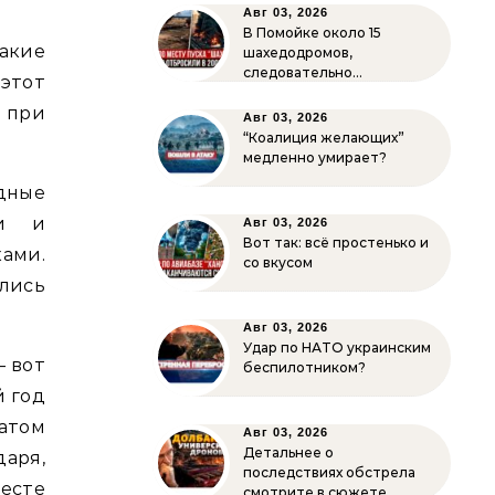
Авг 03, 2026
В Помойке около 15
акие
шахедодромов,
следовательно…
этот
 при
Авг 03, 2026
“Коалиция желающих”
медленно умирает?
дные
зи и
Авг 03, 2026
Вот так: всё простенько и
ами.
со вкусом
ались
Авг 03, 2026
Удар по НАТО украинским
– вот
беспилотником?
й год
цатом
Авг 03, 2026
Детальнее о
даря,
последствиях обстрела
месте
смотрите в сюжете