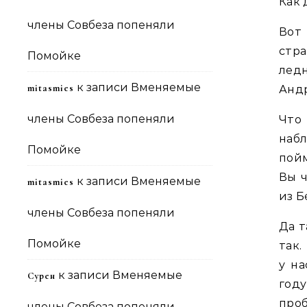
Как 
члены Совбеза попеняли
Вот
стр
Помойке
лед
к записи
Вменяемые
mitasmies
Анд
члены Совбеза попеняли
Что
наб
Помойке
пой
Вы ч
к записи
Вменяемые
mitasmies
из Б
члены Совбеза попеняли
Да т
Помойке
так.
у на
к записи
Вменяемые
Сурен
году
проб
члены Совбеза попеняли