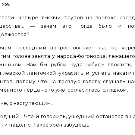
 же.
стати: четыре тысячи трупов на востоке сосе
ударства… — зачем это тогда было и по
должается?
очем, последний вопрос волнует нас не черес
им голова занята у народа-богоносца, лежащег
енником. Нам бы рубли куда-нибудь вложить, 
гиевской ленточкой украсить и успеть накати
нтов, потому что на трезвую голову слушать н
менного перца – это уже, согласитесь, слишком.
че, с наступающим.
едший… Что и говорить, ушедший останется в 
ти надолго. Такое хрен забудешь.