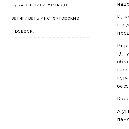
надо
к записи
Не надо
Сурен
И, к
затягивать инспекторские
гос
проверки
про
Впр
Друг
обм
геор
кура
бесс
Коро
А уш
памя