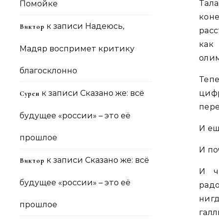
Тала
Помойке
кон
к записи
Надеюсь,
Виктор
расс
как
Мадяр воспримет критику
оли
благосклонно
Тепе
к записи
Сказано же: всё
циф
Сурен
пере
будущее «россии» – это её
И ещ
прошлое
И по
к записи
Сказано же: всё
Виктор
И ч
будущее «россии» – это её
радо
нигд
прошлое
гал