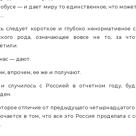
лобусе — и дает миру то единственное, что може
ь…
ь следует короткое и глубоко ненормативное 
ского рода, означающее вовсе не то, за что
етили.
 нас — дают.
м, впрочем, ее же и получают.
 и случилось с Россией в отчетном году, буд
ден.
торое отличие от предыдущего четырнадцатого
ючается в том, что все это Россия проделала с 
.