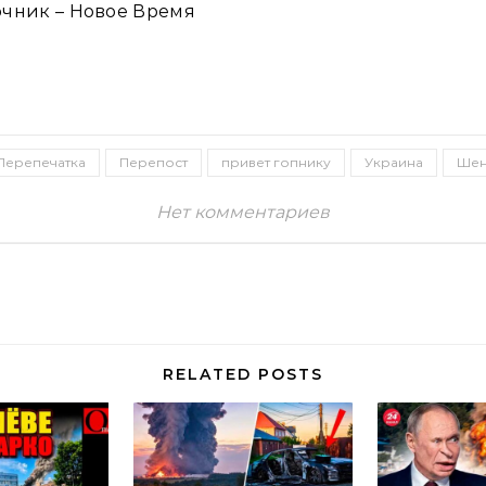
чник – Новое Время
Перепечатка
Перепост
привет гопнику
Украина
Шен
Нет комментариев
RELATED POSTS