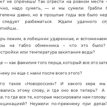
нт не спрячешь! Так огрести на ровном месте 
ечно, надо суметь, — и мы сумели. Грабли 
телены давно, но в прошлые годы все было не
 следует разбежаться. Ждали удачного слу
мпийцы…
рь лежим, в лобешник ударенные, и вспоминаем
ры на табло обменника – что это было?
стройки или температура закипания воды?
е — как фамилия того перца, который все это зат
чему он еще с нами после всего этого?
то такое «Новороссия»? И какого хера мы
вались этому слову, и где оно все теперь? А
е, то где все те, которые массировали нам голову
люцинацией? Неужели по-прежнему при делах?