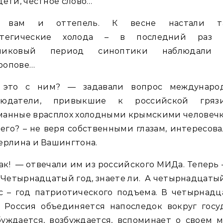
дети, честное слово…
 вам и оттепель. К весне настали т
атегические холода – в последний раз 
никовый период синоптики наблюдали
ропове…
 это с ним? — задавали вопрос междунаро
людатели, привыкшие к российской гря
манные врасплох холодными крымскими человечк
его? – не веря собственными глазам, интересов
ерлина и Вашингтона.
ак! — отвечали им из российского МИДа. Теперь 
 Четырнадцатый год, знаете ли. А четырнадцаты
с – год патриотического подъема. В четырнад
 Россия объединяется напоследок вокруг госу
уждается, возбуждается, вспоминает о своем 