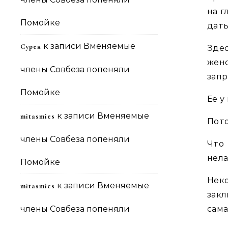
на г
Помойке
дат
к записи
Вменяемые
Сурен
Здес
жен
члены Совбеза попеняли
запр
Помойке
Ее у
к записи
Вменяемые
mitasmies
Пото
члены Совбеза попеняли
Что
нела
Помойке
Неко
к записи
Вменяемые
mitasmies
закл
члены Совбеза попеняли
сама