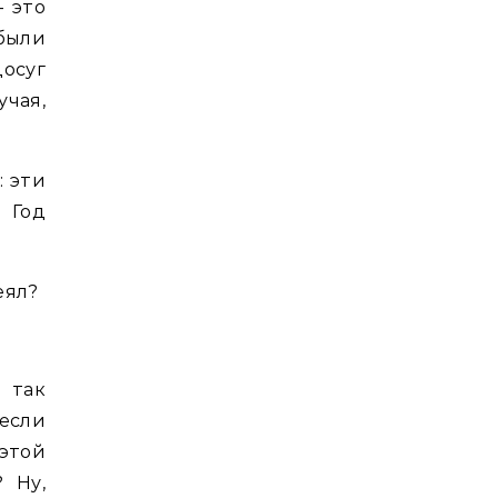
– это
были
досуг
чая,
: эти
 Год
еял?
 так
 если
 этой
 Ну,