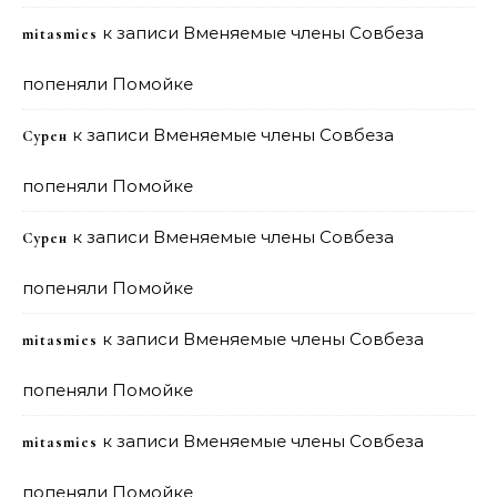
к записи
Вменяемые члены Совбеза
mitasmies
попеняли Помойке
к записи
Вменяемые члены Совбеза
Сурен
попеняли Помойке
к записи
Вменяемые члены Совбеза
Сурен
попеняли Помойке
к записи
Вменяемые члены Совбеза
mitasmies
попеняли Помойке
к записи
Вменяемые члены Совбеза
mitasmies
попеняли Помойке