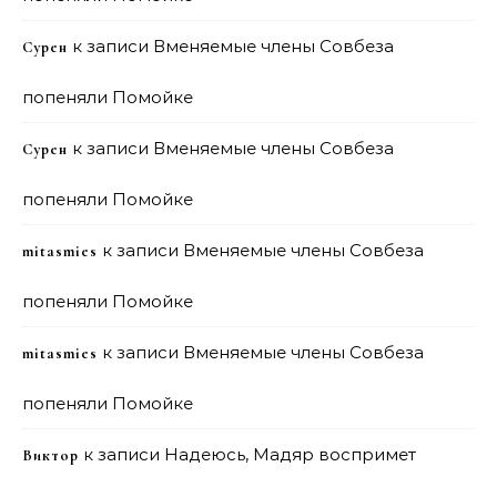
к записи
Вменяемые члены Совбеза
Сурен
попеняли Помойке
к записи
Вменяемые члены Совбеза
Сурен
попеняли Помойке
к записи
Вменяемые члены Совбеза
mitasmies
попеняли Помойке
к записи
Вменяемые члены Совбеза
mitasmies
попеняли Помойке
к записи
Надеюсь, Мадяр воспримет
Виктор