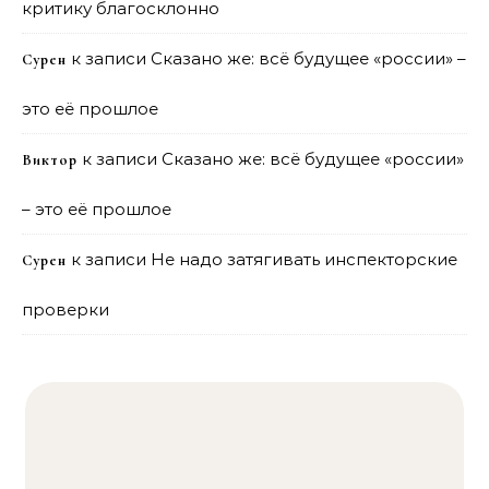
критику благосклонно
к записи
Сказано же: всё будущее «россии» –
Сурен
это её прошлое
к записи
Сказано же: всё будущее «россии»
Виктор
– это её прошлое
к записи
Не надо затягивать инспекторские
Сурен
проверки