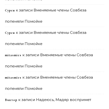
к записи
Вменяемые члены Совбеза
Сурен
попеняли Помойке
к записи
Вменяемые члены Совбеза
Сурен
попеняли Помойке
к записи
Вменяемые члены Совбеза
mitasmies
попеняли Помойке
к записи
Вменяемые члены Совбеза
mitasmies
попеняли Помойке
к записи
Надеюсь, Мадяр воспримет
Виктор