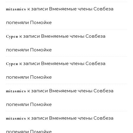
к записи
Вменяемые члены Совбеза
mitasmies
попеняли Помойке
к записи
Вменяемые члены Совбеза
Сурен
попеняли Помойке
к записи
Вменяемые члены Совбеза
Сурен
попеняли Помойке
к записи
Вменяемые члены Совбеза
mitasmies
попеняли Помойке
к записи
Вменяемые члены Совбеза
mitasmies
попеняли Помойке