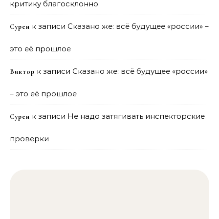
критику благосклонно
к записи
Сказано же: всё будущее «россии» –
Сурен
это её прошлое
к записи
Сказано же: всё будущее «россии»
Виктор
– это её прошлое
к записи
Не надо затягивать инспекторские
Сурен
проверки