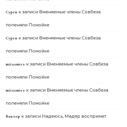
к записи
Вменяемые члены Совбеза
Сурен
попеняли Помойке
к записи
Вменяемые члены Совбеза
Сурен
попеняли Помойке
к записи
Вменяемые члены Совбеза
mitasmies
попеняли Помойке
к записи
Вменяемые члены Совбеза
mitasmies
попеняли Помойке
к записи
Надеюсь, Мадяр воспримет
Виктор