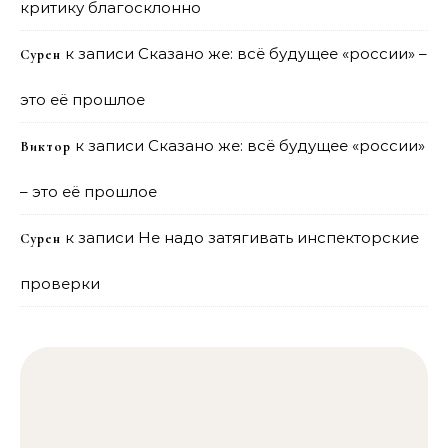
критику благосклонно
к записи
Сказано же: всё будущее «россии» –
Сурен
это её прошлое
к записи
Сказано же: всё будущее «россии»
Виктор
– это её прошлое
к записи
Не надо затягивать инспекторские
Сурен
проверки