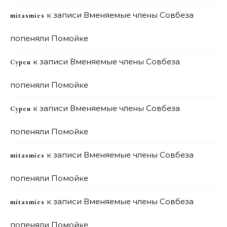
к записи
Вменяемые члены Совбеза
mitasmies
попеняли Помойке
к записи
Вменяемые члены Совбеза
Сурен
попеняли Помойке
к записи
Вменяемые члены Совбеза
Сурен
попеняли Помойке
к записи
Вменяемые члены Совбеза
mitasmies
попеняли Помойке
к записи
Вменяемые члены Совбеза
mitasmies
попеняли Помойке