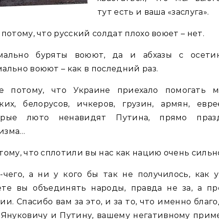
тут есть и ваша «заслуга».
 потому, что русский солдат плохо воюет – нет.
мально буряты воюют, да и абхазы с осети
ально воюют – как в последний раз.
е потому, что Украине приехало помогать м
ких, белорусов, ичкеров, грузин, армян, евр
орые люто ненавидят Путина, прямо праз
изма…
тому, что сплотили вы нас как нацию очень сильн
-чего, а ни у кого бы так не получилось, как у
ете вы объединять народы, правда не за, а пр
ии. Спасибо вам за это, и за то, что именно благ
 Януковичу и Путину, вашему негативному прим