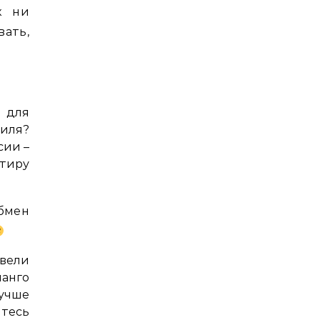
к ни
вать,
 для
иля?
сии –
ртиру
обмен
ввели
анго
лучше
тесь