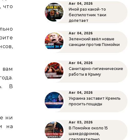
Авг 04, 2026
, что
Иной раз какой-то
беспилотник таки
долетает
льно
Авг 04, 2026
оите
Зеленский ввёл новые
санкции против Помойки
нсов,
Авг 04, 2026
 вам
Санитарно-гигиенические
работы в Крыму
ода.
ь. В
Авг 04, 2026
Украина заставит Кремль
просить пощады
те ни
Авг 03, 2026
и на
В Помойке около 15
шахедодромов,
следовательно…