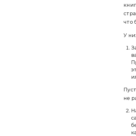
кни
стра
что 
У ни
З
в
П
э
и
Пуст
не 
Н
с
б
к