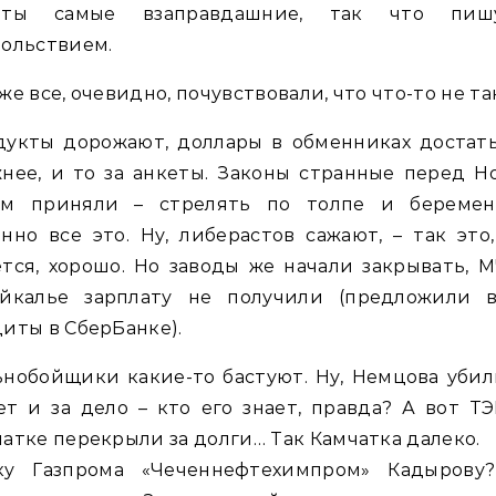
еты самые взаправдашние, так что пи
ольствием.
же все, очевидно, почувствовали, что что-то не та
дукты дорожают, доллары в обменниках достать
нее, и то за анкеты. Законы странные перед 
ом приняли – стрелять по толпе и беремен
нно все это. Ну, либерастов сажают, – так это
тся, хорошо. Но заводы же начали закрывать, 
айкалье зарплату не получили (предложили в
иты в СберБанке).
нобойщики какие-то бастуют. Ну, Немцова убил
т и за дело – кто его знает, правда? А вот Т
атке перекрыли за долги… Так Камчатка далеко.
ку Газпрома «Чеченнефтехимпром» Кадырову?