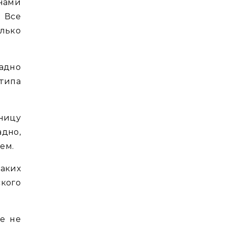
нами
 Все
олько
адно
типа
аницу
адно,
ем.
аких
ского
е не