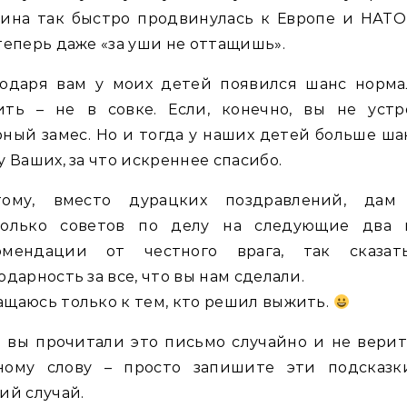
ина так быстро продвинулась к Европе и НАТО
теперь даже «за уши не оттащишь».
годаря вам у моих детей появился шанс норма
ить – не в совке. Если, конечно, вы не устр
ный замес. Но и тогда у наших детей больше ша
у Ваших, за что искреннее спасибо.
тому, вместо дурацких поздравлений, дам
колько советов по делу на следующие два г
омендации от честного врага, так сказат
одарность за все, что вы нам сделали.
щаюсь только к тем, кто решил выжить.
 вы прочитали это письмо случайно и не вери
ному слову – просто запишите эти подсказк
ий случай.