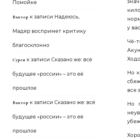
зна
Помойке
кил
к записи
Надеюсь,
Виктор
норм
у ва
Мадяр воспримет критику
Чё-
благосклонно
Аку
Ходо
к записи
Сказано же: всё
Сурен
Но к
будущее «россии» – это её
сбеж
прошлое
все 
к записи
Сказано же: всё
Виктор
Но 
неув
будущее «россии» – это её
убеж
прошлое
Хор