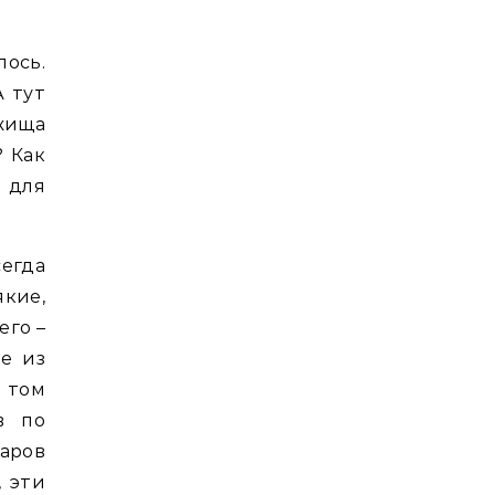
лось.
А тут
жища
? Как
 для
егда
кие,
его –
е из
в том
в по
уаров
, эти