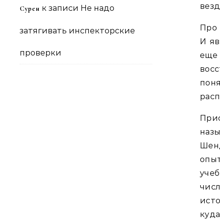
везд
к записи
Не надо
Сурен
Про 
затягивать инспекторские
И яв
проверки
еще
восс
пон
рас
При
наз
Шенд
опы
учеб
чис
исто
куда