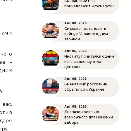
Сызранский НПЗ
принадлежит «Роснефти»
Авг 08, 2026
Си может остановить
нами
войну в Украине одним
звонком
Авг 05, 2026
ного
Институт считался одним
еев –
из главных научных
центров
дник
Авг 05, 2026
Вменяемый россиянин
обратился к Украине
о.
 вас.
Авг 05, 2026
отив
Диапазон реально
возможного для Помойки
одаря
выбора
еру –