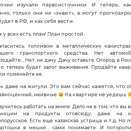
гочеи изучали первоисточники. И теперь, ка
нно, только они не «знают», а могут прогнозиро
будет в РФ, и как себя вести.
х у всех есть план! План простой.
апаситесь топливом в металлических канистрах
ашего транспортного средства. Нет автомоб
родайте… Нет, не дачу. Дачу оставьте. Огород в Рос
то теперь будет залог выживания. Продайте ква
ли поменяйте ее.
ь даже на жигули. Это вам сейчас кажется, что 
равноценный, наивные
На квартире не уедешь
аучитесь работать на земле. Дело не в том, что вы 
анкции на продукты отовсюду, даже на м
елорусское. Есть еще казахская устрица и т.д. Но 
артошка в мешке… сами понимаете. И поторопи