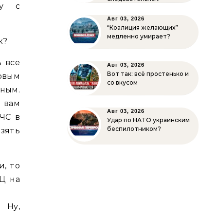
шу с
Авг 03, 2026
“Коалиция желающих”
медленно умирает?
к?
 все
Авг 03, 2026
Вот так: всё простенько и
Новым
со вкусом
ным.
, вам
Авг 03, 2026
МЧС в
Удар по НАТО украинским
беспилотником?
зять
и, то
ЭЦ на
 Ну,