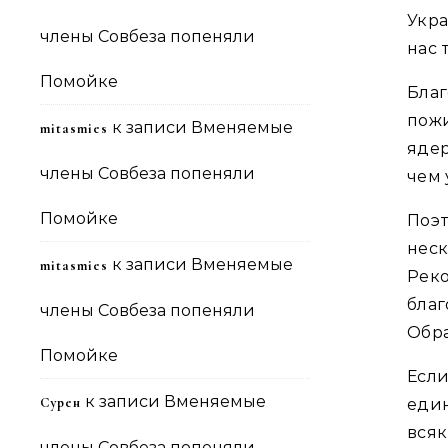
Укра
члены Совбеза попеняли
нас 
Помойке
Бла
пож
к записи
Вменяемые
mitasmies
ядер
члены Совбеза попеняли
чем 
Помойке
Поэ
нес
к записи
Вменяемые
mitasmies
Рек
благ
члены Совбеза попеняли
Обра
Помойке
Если
к записи
Вменяемые
Сурен
еди
всяк
члены Совбеза попеняли