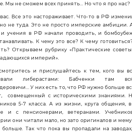
е. Мы не сможем всех принять… Но что я про нас?
вас. Все это настораживает. Что-то в РФ измени
но не туда. Это не просто имперские амбиции. 
 и учения в РФ начали проводить, и бомбоубе
танавливать. К чему это все? К чему готовиться
ять? Открываем рубрику «Практические советы
падающихся империй».
смотритесь и прислушайтесь к тем, кого вы вс
ывали либерастами: Бабченки там вся
еровичи… У них есть то, что РФ нужно больше вс
т, совмещенный с историческими знаниями. Н
ников 5-7 класса. А из жизни, круга общения, 
ле и с пенсионерами, ветеранами. Учебнико
рии они читали мало, но зато оригиналов и мем
 больше. Так что пока вы пропадали на заводах