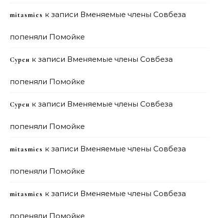
к записи
Вменяемые члены Совбеза
mitasmies
попеняли Помойке
к записи
Вменяемые члены Совбеза
Сурен
попеняли Помойке
к записи
Вменяемые члены Совбеза
Сурен
попеняли Помойке
к записи
Вменяемые члены Совбеза
mitasmies
попеняли Помойке
к записи
Вменяемые члены Совбеза
mitasmies
попеняли Помойке