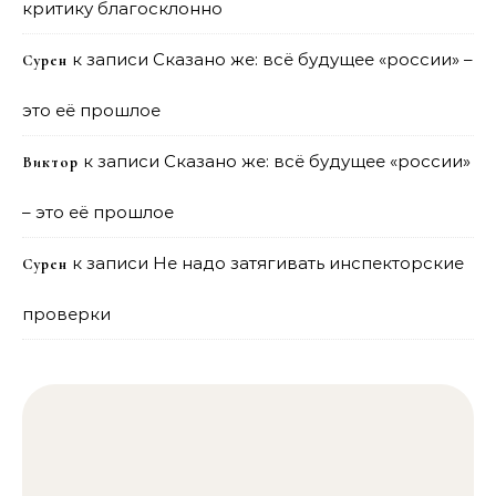
критику благосклонно
к записи
Сказано же: всё будущее «россии» –
Сурен
это её прошлое
к записи
Сказано же: всё будущее «россии»
Виктор
– это её прошлое
к записи
Не надо затягивать инспекторские
Сурен
проверки