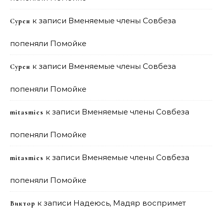
к записи
Вменяемые члены Совбеза
Сурен
попеняли Помойке
к записи
Вменяемые члены Совбеза
Сурен
попеняли Помойке
к записи
Вменяемые члены Совбеза
mitasmies
попеняли Помойке
к записи
Вменяемые члены Совбеза
mitasmies
попеняли Помойке
к записи
Надеюсь, Мадяр воспримет
Виктор