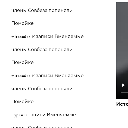
члены Совбеза попеняли
Помойке
к записи
Вменяемые
mitasmies
члены Совбеза попеняли
Помойке
к записи
Вменяемые
mitasmies
члены Совбеза попеняли
Помойке
Ист
к записи
Вменяемые
Сурен
члены Совбеза попеняли