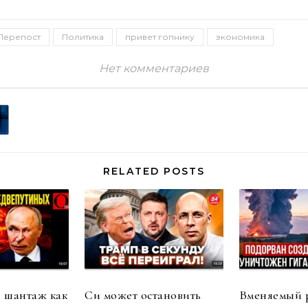
Перепост
Политика
привет гопнику
экономика
Нет комментариев
RELATED POSTS
 шантаж как
Си может остановить
Вменяемый 