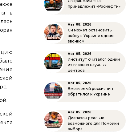
Сызранский НПЗ
также
принадлежит «Роснефти»
ты в
алась
Авг 08, 2026
орая
Си может остановить
войну в Украине одним
звонком
пцию
Авг 05, 2026
Институт считался одним
 было
из главных научных
ение
центров
ской
Авг 05, 2026
рс.
Вменяемый россиянин
обратился к Украине
ой.
Авг 05, 2026
ской
Диапазон реально
екта
возможного для Помойки
выбора