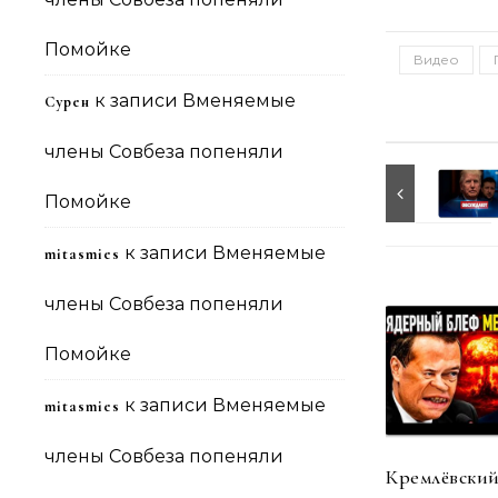
Помойке
Видео
к записи
Вменяемые
Сурен
члены Совбеза попеняли
Помойке
к записи
Вменяемые
mitasmies
члены Совбеза попеняли
Помойке
к записи
Вменяемые
mitasmies
члены Совбеза попеняли
Кремлёвский