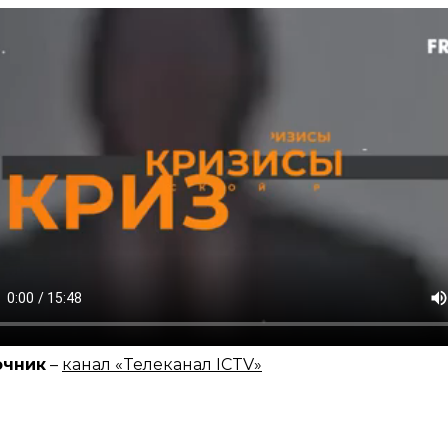
очник
–
канал «Телеканал ICTV»