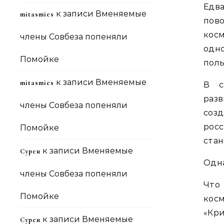
Едва
к записи
Вменяемые
mitasmies
пов
косм
члены Совбеза попеняли
одн
Помойке
поль
к записи
Вменяемые
mitasmies
В с
разв
члены Совбеза попеняли
соз
рос
Помойке
стан
к записи
Вменяемые
Сурен
Одна
члены Совбеза попеняли
Что
Помойке
кос
«Кри
к записи
Вменяемые
Сурен