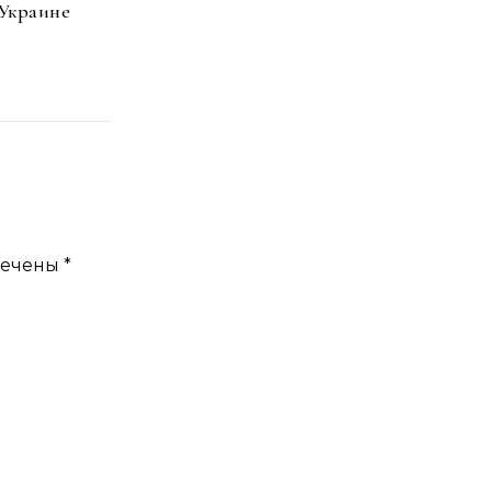
 Украине
мечены
*