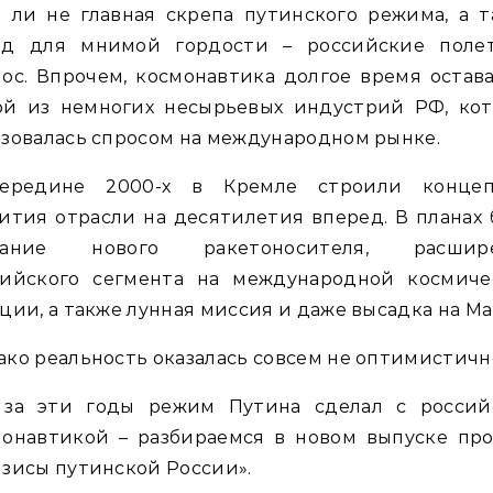
 ли не главная скрепа путинского режима, а 
од для мнимой гордости – российские поле
ос. Впрочем, космонавтика долгое время остав
ой из немногих несырьевых индустрий РФ, кот
зовалась спросом на международном рынке.
ередине 2000-х в Кремле строили конце
ития отрасли на десятилетия вперед. В планах
дание нового ракетоносителя, расшир
сийского сегмента на международной космиче
ции, а также лунная миссия и даже высадка на Ма
ко реальность оказалась совсем не оптимистичн
 за эти годы режим Путина сделал с россий
монавтикой – разбираемся в новом выпуске про
зисы путинской России».