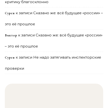
критику благосклонно
к записи
Сказано же: всё будущее «россии» –
Сурен
это её прошлое
к записи
Сказано же: всё будущее «россии»
Виктор
– это её прошлое
к записи
Не надо затягивать инспекторские
Сурен
проверки