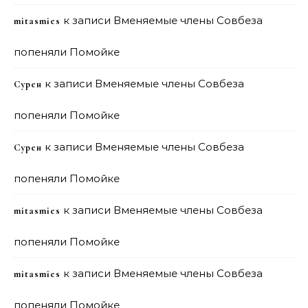
к записи
Вменяемые члены Совбеза
mitasmies
попеняли Помойке
к записи
Вменяемые члены Совбеза
Сурен
попеняли Помойке
к записи
Вменяемые члены Совбеза
Сурен
попеняли Помойке
к записи
Вменяемые члены Совбеза
mitasmies
попеняли Помойке
к записи
Вменяемые члены Совбеза
mitasmies
попеняли Помойке