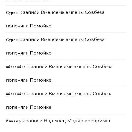
к записи
Вменяемые члены Совбеза
Сурен
попеняли Помойке
к записи
Вменяемые члены Совбеза
Сурен
попеняли Помойке
к записи
Вменяемые члены Совбеза
mitasmies
попеняли Помойке
к записи
Вменяемые члены Совбеза
mitasmies
попеняли Помойке
к записи
Надеюсь, Мадяр воспримет
Виктор