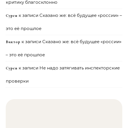
критику благосклонно
к записи
Сказано же: всё будущее «россии» –
Сурен
это её прошлое
к записи
Сказано же: всё будущее «россии»
Виктор
– это её прошлое
к записи
Не надо затягивать инспекторские
Сурен
проверки