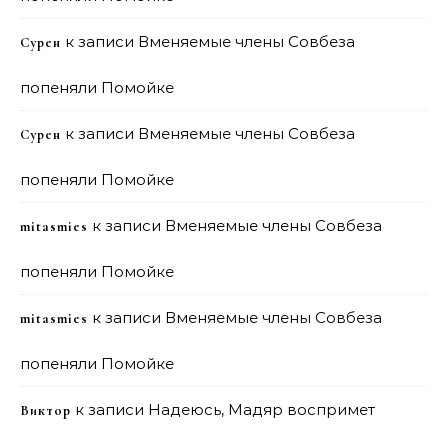
к записи
Вменяемые члены Совбеза
Сурен
попеняли Помойке
к записи
Вменяемые члены Совбеза
Сурен
попеняли Помойке
к записи
Вменяемые члены Совбеза
mitasmies
попеняли Помойке
к записи
Вменяемые члены Совбеза
mitasmies
попеняли Помойке
к записи
Надеюсь, Мадяр воспримет
Виктор