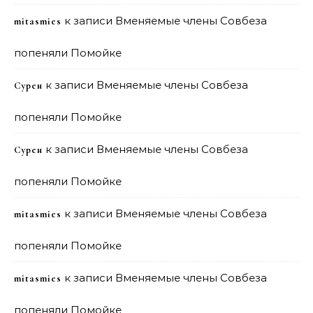
к записи
Вменяемые члены Совбеза
mitasmies
попеняли Помойке
к записи
Вменяемые члены Совбеза
Сурен
попеняли Помойке
к записи
Вменяемые члены Совбеза
Сурен
попеняли Помойке
к записи
Вменяемые члены Совбеза
mitasmies
попеняли Помойке
к записи
Вменяемые члены Совбеза
mitasmies
попеняли Помойке