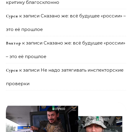
критику благосклонно
к записи
Сказано же: всё будущее «россии» –
Сурен
это её прошлое
к записи
Сказано же: всё будущее «россии»
Виктор
– это её прошлое
к записи
Не надо затягивать инспекторские
Сурен
проверки