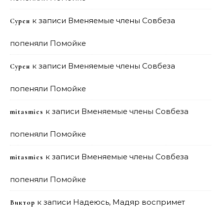
к записи
Вменяемые члены Совбеза
Сурен
попеняли Помойке
к записи
Вменяемые члены Совбеза
Сурен
попеняли Помойке
к записи
Вменяемые члены Совбеза
mitasmies
попеняли Помойке
к записи
Вменяемые члены Совбеза
mitasmies
попеняли Помойке
к записи
Надеюсь, Мадяр воспримет
Виктор