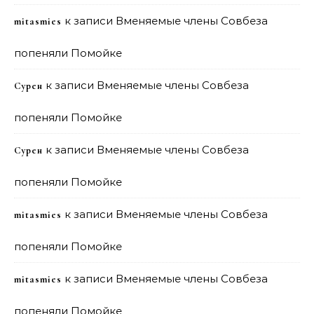
к записи
Вменяемые члены Совбеза
mitasmies
попеняли Помойке
к записи
Вменяемые члены Совбеза
Сурен
попеняли Помойке
к записи
Вменяемые члены Совбеза
Сурен
попеняли Помойке
к записи
Вменяемые члены Совбеза
mitasmies
попеняли Помойке
к записи
Вменяемые члены Совбеза
mitasmies
попеняли Помойке