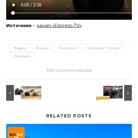
Источник
–
канал «Espreso.TV»
Видео
Война
Перепост
Ремарки "Слова"
Украина
Нет комментариев
RELATED POSTS