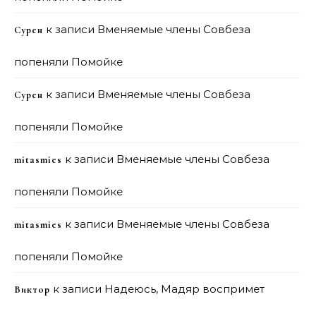
к записи
Вменяемые члены Совбеза
Сурен
попеняли Помойке
к записи
Вменяемые члены Совбеза
Сурен
попеняли Помойке
к записи
Вменяемые члены Совбеза
mitasmies
попеняли Помойке
к записи
Вменяемые члены Совбеза
mitasmies
попеняли Помойке
к записи
Надеюсь, Мадяр воспримет
Виктор