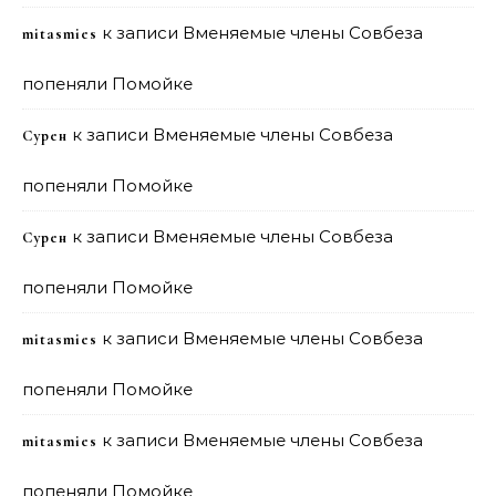
к записи
Вменяемые члены Совбеза
mitasmies
попеняли Помойке
к записи
Вменяемые члены Совбеза
Сурен
попеняли Помойке
к записи
Вменяемые члены Совбеза
Сурен
попеняли Помойке
к записи
Вменяемые члены Совбеза
mitasmies
попеняли Помойке
к записи
Вменяемые члены Совбеза
mitasmies
попеняли Помойке