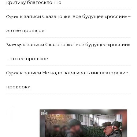
критику благосклонно
к записи
Сказано же: всё будущее «россии» –
Сурен
это её прошлое
к записи
Сказано же: всё будущее «россии»
Виктор
– это её прошлое
к записи
Не надо затягивать инспекторские
Сурен
проверки