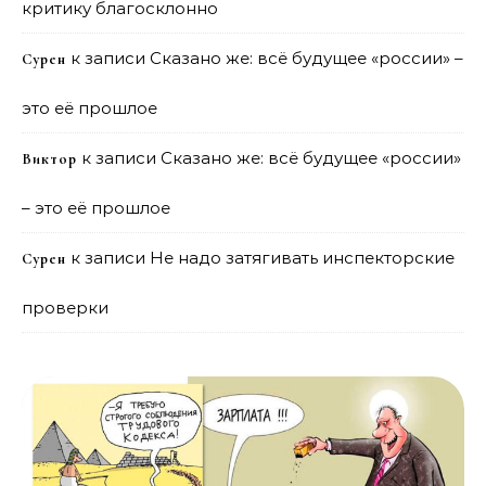
критику благосклонно
к записи
Сказано же: всё будущее «россии» –
Сурен
это её прошлое
к записи
Сказано же: всё будущее «россии»
Виктор
– это её прошлое
к записи
Не надо затягивать инспекторские
Сурен
проверки