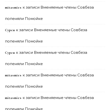
к записи
Вменяемые члены Совбеза
mitasmies
попеняли Помойке
к записи
Вменяемые члены Совбеза
Сурен
попеняли Помойке
к записи
Вменяемые члены Совбеза
Сурен
попеняли Помойке
к записи
Вменяемые члены Совбеза
mitasmies
попеняли Помойке
к записи
Вменяемые члены Совбеза
mitasmies
попеняли Помойке