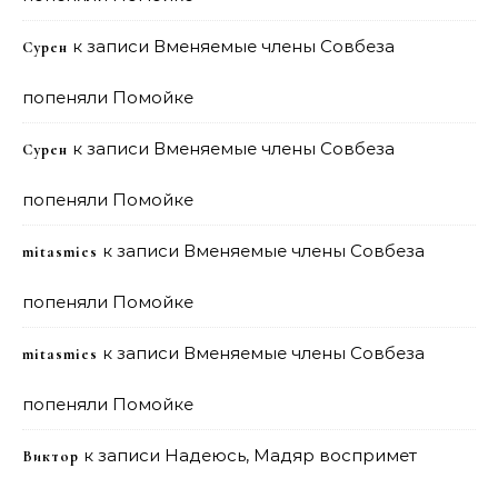
к записи
Вменяемые члены Совбеза
Сурен
попеняли Помойке
к записи
Вменяемые члены Совбеза
Сурен
попеняли Помойке
к записи
Вменяемые члены Совбеза
mitasmies
попеняли Помойке
к записи
Вменяемые члены Совбеза
mitasmies
попеняли Помойке
к записи
Надеюсь, Мадяр воспримет
Виктор