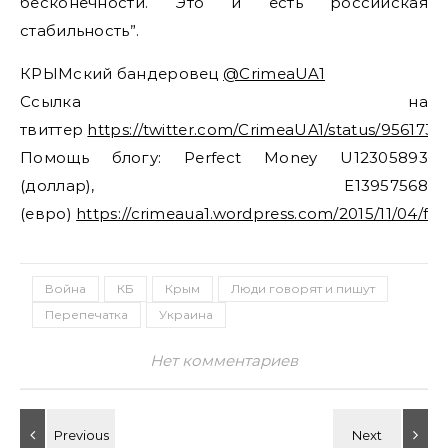
бесконечности. Это и есть российская
стабильность”.
КРЫМский бандеровец
@CrimeaUA1
Ссылка на
твиттер
https://twitter.com/CrimeaUA1/status/95617
Помощь блогу: Perfect Money U12305893
(доллар), E13957568
(евро)
https://crimeaua1.wordpress.com/2015/11/04/fi
Война
КБ
Крым
Люди говорят и пишут
Перепечатка
Украина
Нет комментариев