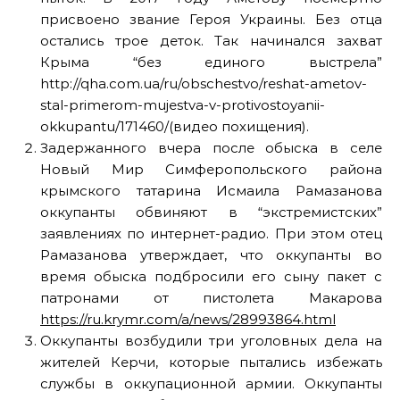
присвоено звание Героя Украины. Без отца
остались трое деток. Так начинался захват
Крыма “без единого выстрела”
http://qha.com.ua/ru/obschestvo/reshat-ametov-
stal-primerom-mujestva-v-protivostoyanii-
okkupantu/171460/(видео похищения).
Задержанного вчера после обыска в селе
Новый Мир Симферопольского района
крымского татарина Исмаила Рамазанова
оккупанты обвиняют в “экстремистских”
заявлениях по интернет-радио.
При этом отец
Рамазанова утверждает, что оккупанты во
время обыска подбросили его сыну пакет с
патронами от пистолета Макарова
https://ru.krymr.com/a/news/28993864.html
Оккупанты возбудили три уголовных дела на
жителей Керчи, которые пытались избежать
службы в оккупационной армии. Оккупанты