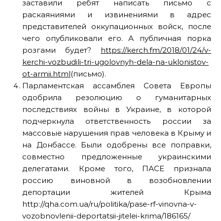
заставили ребят написать письмо с
раскаяниями и извинениями в адрес
представителей оккупационных войск, после
чего опубликовали его. А публичная порка
розгами будет?
https://kerch.fm/2018/01/24/v-
kerchi-vozbudili-tri-ugolovnyh-dela-na-uklonistov-
ot-armii.html
(письмо).
Парламентская ассамблея Совета Европы
одобрила резолюцию о гуманитарных
последствиях войны в Украине, в которой
подчеркнула ответственность россии за
массовые нарушения прав человека в Крыму и
на Донбассе. Были одобрены все поправки,
совместно предложенные украинскими
делегатами. Кроме того, ПАСЕ признала
россию виновной в возобновлении
депортации жителей Крыма
http://qha.com.ua/ru/politika/pase-rf-vinovna-v-
vozobnovlenii-deportatsii-jitelei-krima/186165/