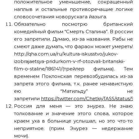
положительное уменьшение, сокращенный
наплыв и остальные противоречащие логике
словосочетания новорускага йазыга.
Обязательно посмотрю британский
комедийный фильм “Смерть Сталина”. В россии
его запретили. Думаю, из-за названия. Рабы не
смеют даже думать, что фараон может умереть!
http://qha.com.ua/ru/kultura-iskusstvo/jukov-
izobrajaetsya-pridurkom-v-rf-otozvali-britanskii-
film-o-staline/186141/(трейлер фильма). Тем
временем Поклонская перевозбудилась из-за
запрета этого фильма, т.к. ранее ненавистную
ею “Матильду” не
запретили
https://twitter.com/ChetkiyTASS/status/
Россия для меня — это энурез. Не знаю
толкование и значение этого слова, которое
краем уха в больнице услышал, но это что-то
неприятное. (прим. Энурез — недержание
мочи).