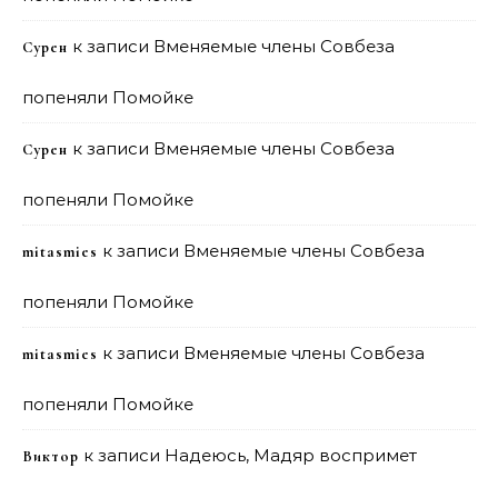
к записи
Вменяемые члены Совбеза
Сурен
попеняли Помойке
к записи
Вменяемые члены Совбеза
Сурен
попеняли Помойке
к записи
Вменяемые члены Совбеза
mitasmies
попеняли Помойке
к записи
Вменяемые члены Совбеза
mitasmies
попеняли Помойке
к записи
Надеюсь, Мадяр воспримет
Виктор