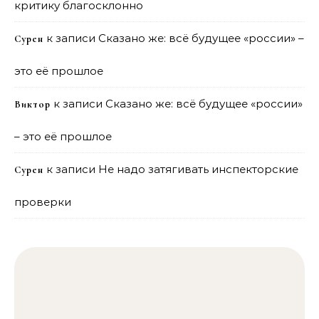
критику благосклонно
к записи
Сказано же: всё будущее «россии» –
Сурен
это её прошлое
к записи
Сказано же: всё будущее «россии»
Виктор
– это её прошлое
к записи
Не надо затягивать инспекторские
Сурен
проверки