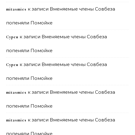
к записи
Вменяемые члены Совбеза
mitasmies
попеняли Помойке
к записи
Вменяемые члены Совбеза
Сурен
попеняли Помойке
к записи
Вменяемые члены Совбеза
Сурен
попеняли Помойке
к записи
Вменяемые члены Совбеза
mitasmies
попеняли Помойке
к записи
Вменяемые члены Совбеза
mitasmies
попеняли Помойке