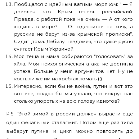
Пообщался с идейным ватным моряком: “ — Я
доволен, что Крым теперь российский.
Правда, с работой пока не очень. — А от кого
ходишь в море? — От одесситов не хочу, а
русские не берут из-за крымской прописки”.
Сидит дома. Дебилу невдомек, что даже русня
считает Крым Украиной.
Моя теща и мама собираются “голосовать” за
хйла. Моя психологическая атака не достигла
успеха. Больше у меня аргументов нет. Ну не
костыли же им на хребтах ломать (((
Интересно, если бы не война, путин и вот это
вот всё, откуда бы мы узнали, что вокруг нас
столько упоротых на всю голову идиотов?
P.S. “Этой зимой в россии должен вырасти еще
один фекальный сталагмит. Потом еще раз типа
выберут путина, и цикл можно повторять до