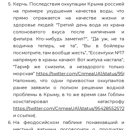
Керчь. Последствия оккупации Крыма россией
на примере ухудшения качества воды, что
прямо отражается на качестве жизни и
здоровье людей: “Третий день вода из крана
солоноватого вкуса после кипячения и
фильтра. Кто-нибудь заметил?”, “Да уж, не та
водичка теперь, не та”, “Вы в бойлеры
посмотрите, там вообще жесть”, “Ессентуки №17
напрямую в краны качают. Вот житуха настала”,
“Тариф же снизили, а незадорого только
морская”
https://twitter.com/CrimeaUA1/status/956
Напомню, что одни прихвостни оккупантов
ранее заявили о полном решении водной
проблемы в Крыму, в то же время сам Гоблин
констатировал катастрофу
https://twitter.com/CrimeaUA1/status/954285525720
и ссылки).
На феодосийском паблике понаехавший и
местный ватники поговорили о продуктах: