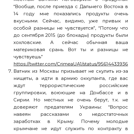
“Вообще, после приезда с Дальнего Востока в
14 году мне показались продукты очень
вкусными. Сейчас, видимо, уже привык и
особой разницы не чувствуется”, “Потому что
до сентября 2015 (до блокады) продукты были
хохловские. А сейчас обычная ваша
материковая срань. Вот ты и разницы не
чувствуешь”
https://twitter.com/CrimeaUA1/status/9561443393647
Ватник из Москвы призывает не скулить из-за
нищеты, а идти в армию оккупанта, где вас
ждут террористические российские
группировки, воюющие на Донбассе и в
Сирии. Но местных не очень берут, т.к. не
доверяют предателям Украины: “Вопрос
навеян рассказами о недостаточных
заработках в Крыму. Почему молодые
крымчане не идут служить по контракту в