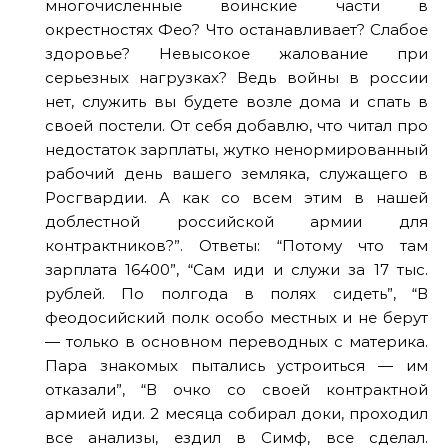
многочисленные воинские части в
окрестностях Фео? Что останавливает? Слабое
здоровье? Невысокое жалование при
серьезных нагрузках? Ведь войны в россии
нет, служить вы будете возле дома и спать в
своей постели. От себя добавлю, что читал про
недостаток зарплаты, жутко ненормированный
рабочий день вашего земляка, служащего в
Росгвардии. А как со всем этим в нашей
доблестной российской армии для
контрактников?”. Ответы: “Потому что там
зарплата 16400”, “Сам иди и служи за 17 тыс.
рублей. По полгода в полях сидеть”, “В
феодосийский полк особо местных и не берут
— только в основном переводных с материка.
Пара знакомых пытались устроиться — им
отказали”, “В очко со своей контрактной
армией иди. 2 месяца собирал доки, проходил
все анализы, ездил в Симф, все сделал.