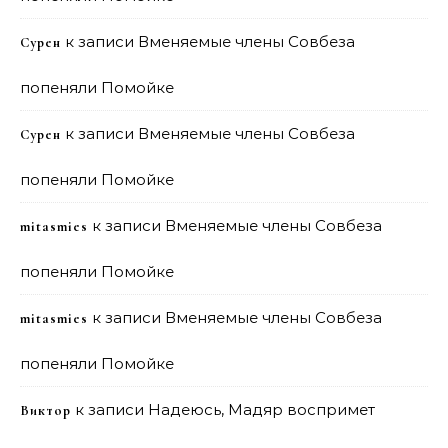
к записи
Вменяемые члены Совбеза
Сурен
попеняли Помойке
к записи
Вменяемые члены Совбеза
Сурен
попеняли Помойке
к записи
Вменяемые члены Совбеза
mitasmies
попеняли Помойке
к записи
Вменяемые члены Совбеза
mitasmies
попеняли Помойке
к записи
Надеюсь, Мадяр воспримет
Виктор