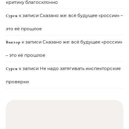
критику благосклонно
к записи
Сказано же: всё будущее «россии» –
Сурен
это её прошлое
к записи
Сказано же: всё будущее «россии»
Виктор
– это её прошлое
к записи
Не надо затягивать инспекторские
Сурен
проверки