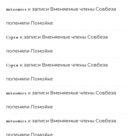
к записи
Вменяемые члены Совбеза
mitasmies
попеняли Помойке
к записи
Вменяемые члены Совбеза
Сурен
попеняли Помойке
к записи
Вменяемые члены Совбеза
Сурен
попеняли Помойке
к записи
Вменяемые члены Совбеза
mitasmies
попеняли Помойке
к записи
Вменяемые члены Совбеза
mitasmies
попеняли Помойке