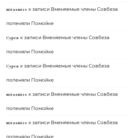
к записи
Вменяемые члены Совбеза
mitasmies
попеняли Помойке
к записи
Вменяемые члены Совбеза
Сурен
попеняли Помойке
к записи
Вменяемые члены Совбеза
Сурен
попеняли Помойке
к записи
Вменяемые члены Совбеза
mitasmies
попеняли Помойке
к записи
Вменяемые члены Совбеза
mitasmies
попеняли Помойке