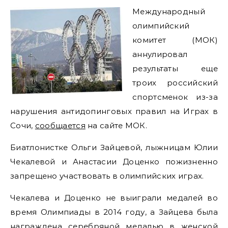
Международный
олимпийский
комитет (МОК)
аннулировал
результаты еще
троих российский
спортсменок из-за
нарушения антидопинговых правил на Играх в
Сочи,
сообщается
на сайте МОК.
Биатлонистке Ольги Зайцевой, лыжницам Юлии
Чекалевой и Анастасии Доценко пожизненно
запрещено участвовать в олимпийских играх.
Чекалева и Доценко не выиграли медалей во
время Олимпиады в 2014 году, а Зайцева была
награждена серебряной медалью в женской