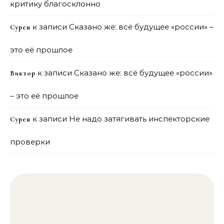
критику благосклонно
к записи
Сказано же: всё будущее «россии» –
Сурен
это её прошлое
к записи
Сказано же: всё будущее «россии»
Виктор
– это её прошлое
к записи
Не надо затягивать инспекторские
Сурен
проверки