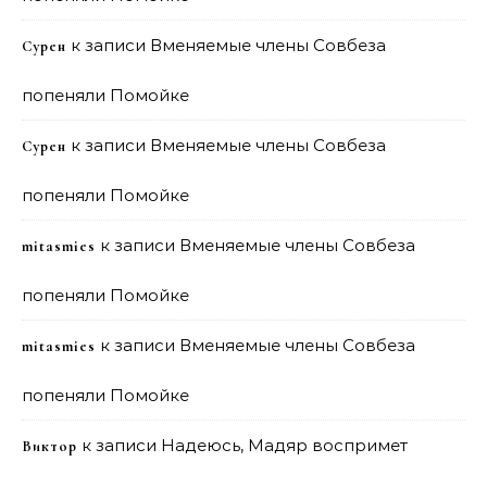
к записи
Вменяемые члены Совбеза
Сурен
попеняли Помойке
к записи
Вменяемые члены Совбеза
Сурен
попеняли Помойке
к записи
Вменяемые члены Совбеза
mitasmies
попеняли Помойке
к записи
Вменяемые члены Совбеза
mitasmies
попеняли Помойке
к записи
Надеюсь, Мадяр воспримет
Виктор