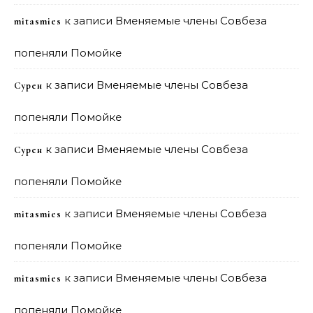
к записи
Вменяемые члены Совбеза
mitasmies
попеняли Помойке
к записи
Вменяемые члены Совбеза
Сурен
попеняли Помойке
к записи
Вменяемые члены Совбеза
Сурен
попеняли Помойке
к записи
Вменяемые члены Совбеза
mitasmies
попеняли Помойке
к записи
Вменяемые члены Совбеза
mitasmies
попеняли Помойке