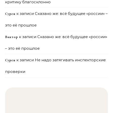
критику благосклонно
к записи
Сказано же: всё будущее «россии» –
Сурен
это её прошлое
к записи
Сказано же: всё будущее «россии»
Виктор
– это её прошлое
к записи
Не надо затягивать инспекторские
Сурен
проверки