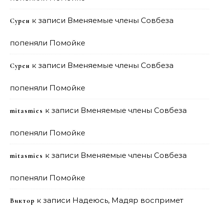
к записи
Вменяемые члены Совбеза
Сурен
попеняли Помойке
к записи
Вменяемые члены Совбеза
Сурен
попеняли Помойке
к записи
Вменяемые члены Совбеза
mitasmies
попеняли Помойке
к записи
Вменяемые члены Совбеза
mitasmies
попеняли Помойке
к записи
Надеюсь, Мадяр воспримет
Виктор