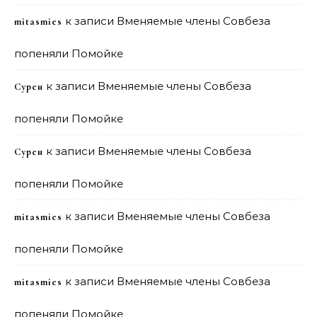
к записи
Вменяемые члены Совбеза
mitasmies
попеняли Помойке
к записи
Вменяемые члены Совбеза
Сурен
попеняли Помойке
к записи
Вменяемые члены Совбеза
Сурен
попеняли Помойке
к записи
Вменяемые члены Совбеза
mitasmies
попеняли Помойке
к записи
Вменяемые члены Совбеза
mitasmies
попеняли Помойке