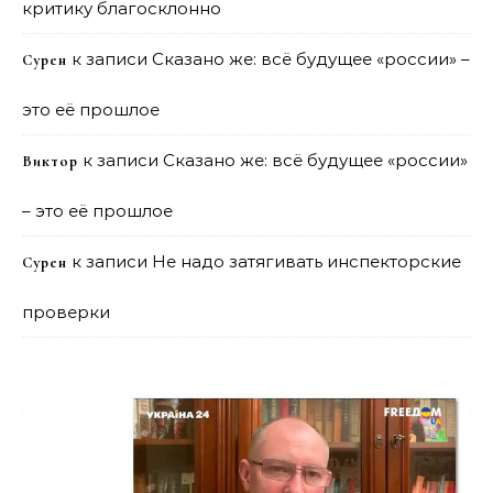
критику благосклонно
к записи
Сказано же: всё будущее «россии» –
Сурен
это её прошлое
к записи
Сказано же: всё будущее «россии»
Виктор
– это её прошлое
к записи
Не надо затягивать инспекторские
Сурен
проверки