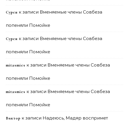
к записи
Вменяемые члены Совбеза
Сурен
попеняли Помойке
к записи
Вменяемые члены Совбеза
Сурен
попеняли Помойке
к записи
Вменяемые члены Совбеза
mitasmies
попеняли Помойке
к записи
Вменяемые члены Совбеза
mitasmies
попеняли Помойке
к записи
Надеюсь, Мадяр воспримет
Виктор