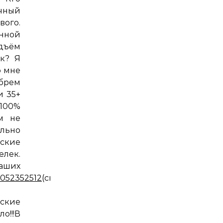
чный
ого.
енной
дъём
ак? Я
о мне
ябрем
и 35+
100%
м не
ельно
ские
елек.
аших
3052352512
(скрин
ские
о!!!В