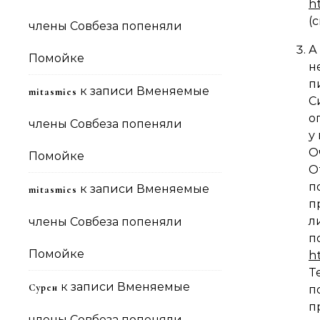
h
(
члены Совбеза попеняли
А
Помойке
н
п
к записи
Вменяемые
mitasmies
С
о
члены Совбеза попеняли
у
О
Помойке
О
п
к записи
Вменяемые
mitasmies
п
л
члены Совбеза попеняли
п
Помойке
h
Т
к записи
Вменяемые
Сурен
п
п
члены Совбеза попеняли