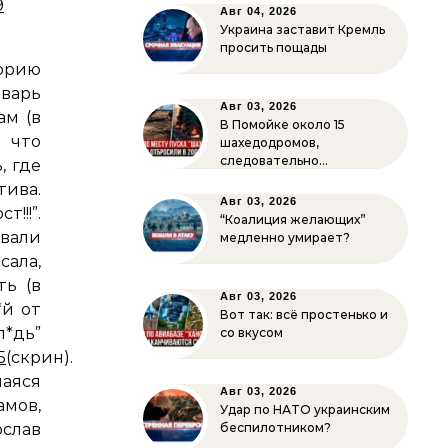
9
Авг 04, 2026
Украина заставит Кремль
просить пощады
торию
тварь
Авг 03, 2026
ам (в
В Помойке около 15
 что
шахедодромов,
следовательно…
, где
тива.
Авг 03, 2026
!!!”.
“Коалиция желающих”
вали
медленно умирает?
сала,
ть (в
Авг 03, 2026
*й от
Вот так: всё простенько и
л*дь”
со вкусом
5
(скрин).
аяся
Авг 03, 2026
амов,
Удар по НАТО украинским
слав
беспилотником?