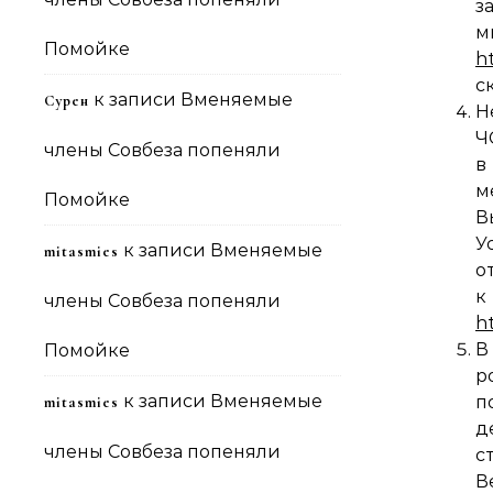
з
Помойке
h
с
к записи
Вменяемые
Сурен
Н
Ч
члены Совбеза попеняли
в
м
Помойке
В
У
к записи
Вменяемые
mitasmies
о
члены Совбеза попеняли
h
В
Помойке
р
к записи
Вменяемые
п
mitasmies
д
члены Совбеза попеняли
с
В