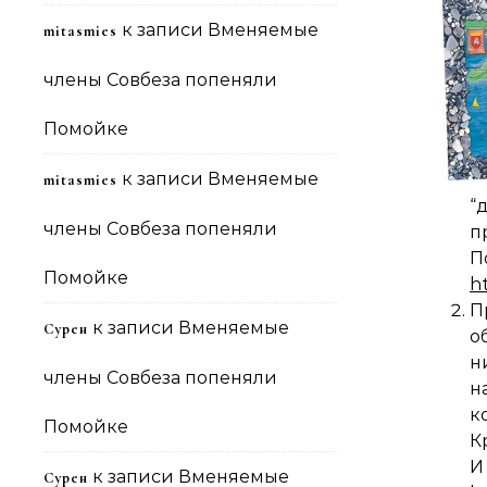
к записи
Вменяемые
mitasmies
члены Совбеза попеняли
Помойке
к записи
Вменяемые
mitasmies
“
члены Совбеза попеняли
п
Помойке
h
П
к записи
Вменяемые
Сурен
о
н
члены Совбеза попеняли
н
к
Помойке
К
И
к записи
Вменяемые
Сурен