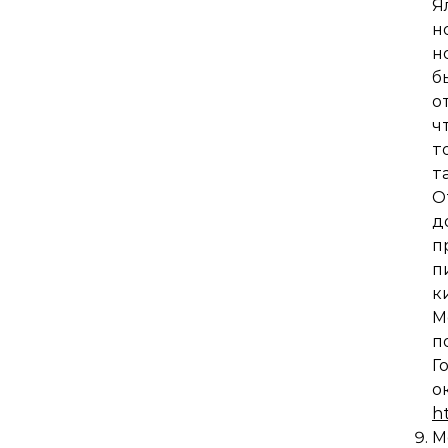
Я
н
н
б
о
ч
т
т
О
д
п
п
к
М
п
Г
о
h
М