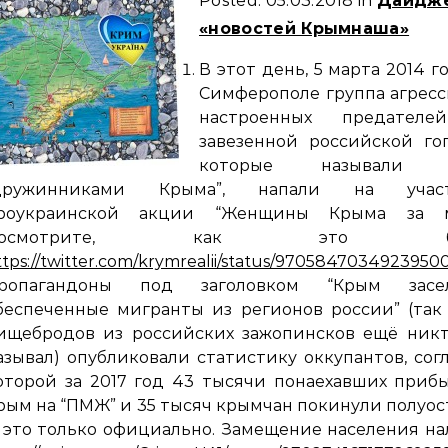
Posted: 05.03.2018 in
Дайдж
«новостей Крымнаша»
В этот день, 5 марта 2014 го
Симферополе группа агрес
настроенных предател
завезенной российской го
которые называли с
дружинниками Крыма”, напали на учас
роукраинской акции “Женщины Крыма за м
Посмотрите, как это бы
ttps://twitter.com/krymrealii/status/970584703492395
ропагандоны под заголовком “Крым засе
беспеченные мигранты из регионов россии” (так
ищебродов из российских зажопинсков ещё никт
азывал) опубликовали статистику оккупантов, сог
оторой за 2017 год 43 тысячи понаехавших приб
рым на “ПМЖ” и 35 тысяч крымчан покинули полуос
 это только официально. Замещение населения н