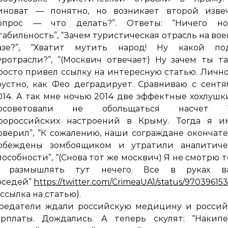
иноват — понятно, но возникает второй изве
опрос — что делать?”. Ответы: “Ничего нов
табильность”, “Зачем туристическая отрасль на во
азе?”, “Хватит мутить народ! Ну какой по
уротрасли?”, “(Москвич отвечает) Ну зачем ты т
росто привел ссылку на интересную статью. Личн
рустно, как Фео деградирует. Сравниваю с сент
014. А так мне ночью 2014 две эффектные хохлушк
осоветовали не обольщаться насчет 
ророссийских настроений в Крыму. Тогда я и
оверил”, “К сожалению, наши сограждане окончат
обеждены зомбоящиком и утратили аналитиче
пособности”, “(Снова тот же москвич) Я не смотрю т
 размышлять тут нечего. Все в руках в
оседей”
https://twitter.com/CrimeaUA1/status/97039615
 ссылка на статью).
редатели ждали российскую медицину и россий
арплаты. Дождались. А теперь скулят: “Накипел