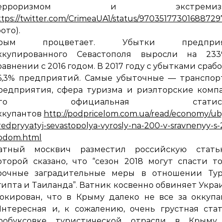
терроризмом и экстремизм
ttps://twitter.com/CrimeaUA1/status/97035177301688729
фото).
рым процветает. Убытки предприя
ккупированного Севастополя выросли на 23
равнении с 2016 годом. В 2017 году с убытками сраб
6,3% предприятий. Самые убыточные — транспор
редприятия, сфера туризма и риэлторские комп
Это официальная статист
ккупантов
http://podpricelom.com.ua/read/economy/ub
redpryyatyj-sevastopolya-vyrosly-na-200-v-sravnenyy-s-
odom.html
атный москвич разместил российскую стать
оторой сказано, что “сезон 2018 могут спасти т
рочные заградительные меры в отношении Тур
гипта и Таиланда”. Ватник косвенно обвиняет Укра
окирован, что в Крыму далеко не все за оккупа
Интересная и, к сожалению, очень грустная ста
робуксовке туристической отрасли в Крыму.