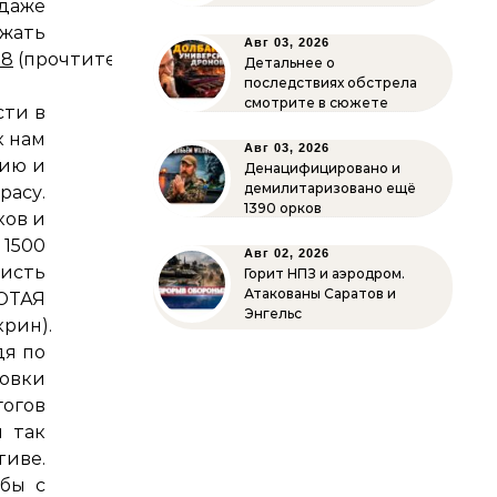
 даже
ать
Авг 03, 2026
08
(прочтите
Детальнее о
последствиях обстрела
смотрите в сюжете
сти в
к нам
Авг 03, 2026
рию и
Денацифицировано и
демилитаризовано ещё
расу.
1390 орков
ков и
 1500
Авг 02, 2026
висть
Горит НПЗ и аэродром.
Атакованы Саратов и
АЯ
Энгельс
крин).
дя по
бовки
огов
и так
иве.
ьбы с