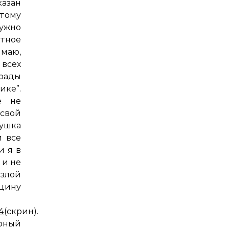
азан
тому
нужно
тное
имаю,
 всех
 рады
ке”.
е не
 свой
вушка
й все
и я в
 и не
 злой
цину
4
(скрин).
рный