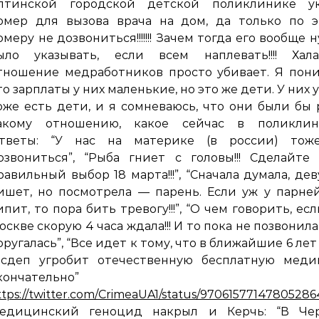
лтинской городской детской поликлинике ук
омер для вызова врача на дом, да только по э
омеру не дозвониться!!!!!!! Зачем тогда его вообще 
ыло указывать, если всем наплевать!!!! Хала
тношение медработников просто убивает. Я пон
то зарплаты у них маленькие, но это же дети. У них у
оже есть дети, и я сомневаюсь, что они были бы
акому отношению, какое сейчас в поликлини
тветы: “У нас на материке (в россии) тож
озвониться”, “Рыба гниет с головы!!! Сделайте
равильный выбор 18 марта!!!”, “Сначала думала, де
ишет, но посмотрела — парень. Если уж у парне
ипит, то пора бить тревогу!!!”, “О чем говорить, есл
оскве скорую 4 часа ждала!!! И то пока не позвонила
оругалась”, “Все идет к тому, что в ближайшие 6 лет
осдеп угробит отечественную бесплатную меди
кончательно”
ttps://twitter.com/CrimeaUA1/status/97061577147805286
едицинский геноцид накрыл и Керчь: “В Че