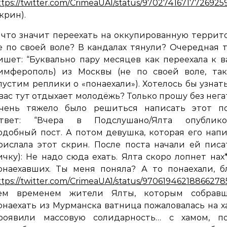
ttps://twitter.com/CrimeaUA1/status/97027416717726925
скрин).
 что значит переехать на оккупированную терри
е по своей воле? В кандалах тянули? Очередная 
ишет: “Буквально пару месяцев как переехала к в
имферополь) из Москвы (не по своей воле, так
пустим реплики о «понаехали»). Хотелось бы узнать
 вас тут отдыхает молодёжь? Только прошу без нега
чень тяжело было решиться написать этот пост
твет: “Вчера в Подслушано/Ялта опублико
одобный пост. А потом девушка, которая его напи
рислала этот скрин. После поста начали ей писа
ичку): Не надо сюда ехать. Ялта скоро лопнет нах
онаехавших. Ты меня поняла? А то понаехали, б
ttps://twitter.com/CrimeaUA1/status/97061946218866278
ем временем жители Ялты, которым собравш
онаехать из Мурманска ватница пожаловалась на х
роявили массовую солидарность… с хамом, по