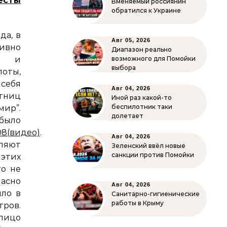
есты
Вменяемый россиянин
обратился к Украине
да, в
Авг 05, 2026
сивно
Диапазон реально
ей и
возможного для Помойки
выбора
поты,
ебя
Авг 04, 2026
тниц
Иной раз какой-то
беспилотник таки
ир”.
долетает
ло
008(видео)
.
Авг 04, 2026
ляют
Зеленский ввёл новые
санкции против Помойки
 этих
о не
ласно
Авг 04, 2026
ыло в
Санитарно-гигиенические
работы в Крыму
тров.
алицо