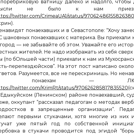
апоребриковую ватницу далеко и надолго, чтобы
мысли не было к нам приезж
ttps://twitter.com/CrimeaUA1/status/9706248615582638
крин).
енавидят понаехавших и в Севастополе: “Хочу зане
С шановных понаехавших с материка. Вы приехали 
 город — не забывайте об этом. Уважайте его исто
естных жителей. Не надо изображать из себя сверх 
ы (по бОльшей части) приехали к нам из Мухосранс
сть-перепездюйсков”. На этот пост написано около
тветов. Разумеется, все не перескринишь. Но нена
к понаехам — ЛЮТ
ttps://twitter.com/KrimRt/status/970626285817835520
(с
 Едыкуйском (Ленинском) районе понаехавший, су
оже, оккупант “рассказал педагогам о методах вер
одростков в запрещенные организации”. Педаг
елают первыми стукачами, хотя многие из них 
тучат уже пятый год по собственной инициат
ербовка в стукачи проводится под эгидой “бор