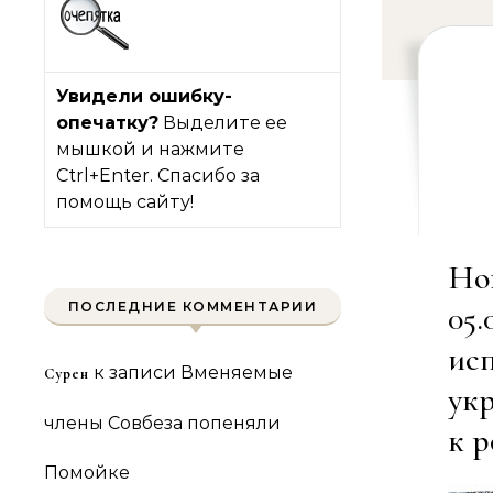
Увидели ошибку-
опечатку?
Выделите ее
мышкой и нажмите
Ctrl+Enter. Спасибо за
помощь сайту!
Но
ПОСЛЕДНИЕ КОММЕНТАРИИ
05
ис
к записи
Вменяемые
Сурен
ук
члены Совбеза попеняли
к 
Помойке