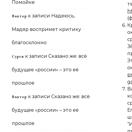
Помойке
h
к записи
Надеюсь,
Виктор
(
К
Мадяр воспримет критику
о
с
благосклонно
3
п
к записи
Сказано же: всё
Сурен
о
будущее «россии» – это её
p
g
прошлое
В
к
к записи
Сказано же: всё
Виктор
с
будущее «россии» – это её
Е
ш
прошлое
“
п