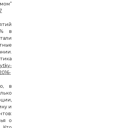
ом”
7
тий
3% в
отали
тные
ании.
ика
ytky-
2016-
ю, в
олько
ции,
ину и
нтов:
тья о
 Кто