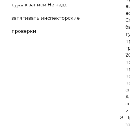
к записи
Не надо
Сурен
в
в
затягивать инспекторские
С
б
проверки
т
п
г
2
п
п
п
п
с
А
с
и
П
з