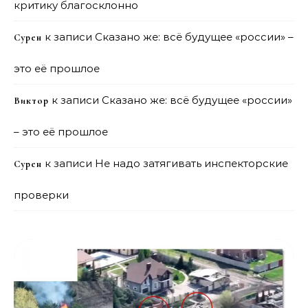
критику благосклонно
к записи
Сказано же: всё будущее «россии» –
Сурен
это её прошлое
к записи
Сказано же: всё будущее «россии»
Виктор
– это её прошлое
к записи
Не надо затягивать инспекторские
Сурен
проверки