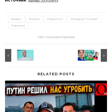
Источник
:
канал «УНІАН»
Видео
Война
Перепост
Ремарки "Слова"
Украина
Нет комментариев
RELATED POSTS