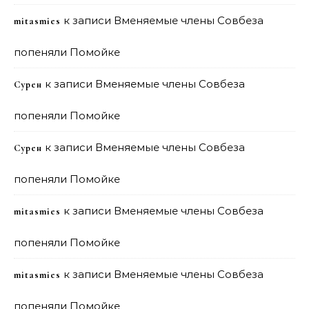
к записи
Вменяемые члены Совбеза
mitasmies
попеняли Помойке
к записи
Вменяемые члены Совбеза
Сурен
попеняли Помойке
к записи
Вменяемые члены Совбеза
Сурен
попеняли Помойке
к записи
Вменяемые члены Совбеза
mitasmies
попеняли Помойке
к записи
Вменяемые члены Совбеза
mitasmies
попеняли Помойке