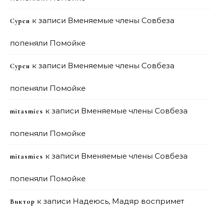
к записи
Вменяемые члены Совбеза
Сурен
попеняли Помойке
к записи
Вменяемые члены Совбеза
Сурен
попеняли Помойке
к записи
Вменяемые члены Совбеза
mitasmies
попеняли Помойке
к записи
Вменяемые члены Совбеза
mitasmies
попеняли Помойке
к записи
Надеюсь, Мадяр воспримет
Виктор