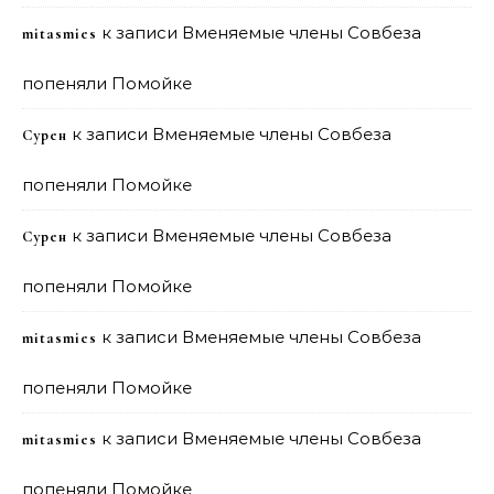
к записи
Вменяемые члены Совбеза
mitasmies
попеняли Помойке
к записи
Вменяемые члены Совбеза
Сурен
попеняли Помойке
к записи
Вменяемые члены Совбеза
Сурен
попеняли Помойке
к записи
Вменяемые члены Совбеза
mitasmies
попеняли Помойке
к записи
Вменяемые члены Совбеза
mitasmies
попеняли Помойке