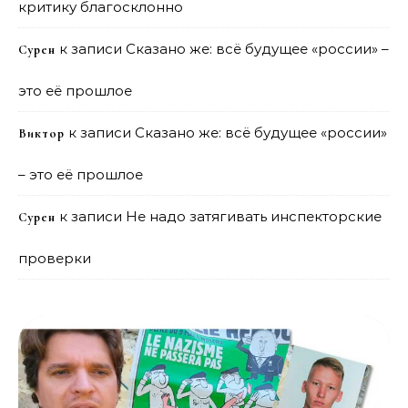
критику благосклонно
к записи
Сказано же: всё будущее «россии» –
Сурен
это её прошлое
к записи
Сказано же: всё будущее «россии»
Виктор
– это её прошлое
к записи
Не надо затягивать инспекторские
Сурен
проверки