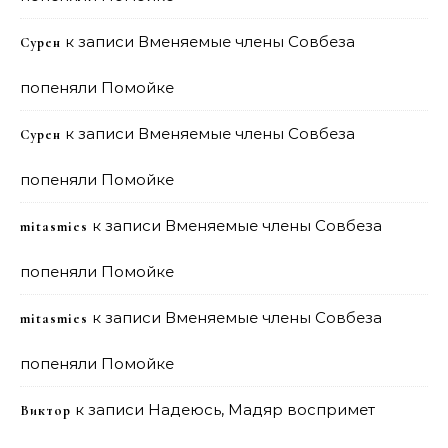
к записи
Вменяемые члены Совбеза
Сурен
попеняли Помойке
к записи
Вменяемые члены Совбеза
Сурен
попеняли Помойке
к записи
Вменяемые члены Совбеза
mitasmies
попеняли Помойке
к записи
Вменяемые члены Совбеза
mitasmies
попеняли Помойке
к записи
Надеюсь, Мадяр воспримет
Виктор