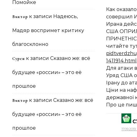
Помойке
Как оказал
к записи
Надеюсь,
совершил Ир
Виктор
Ирана дейс
Мадяр воспримет критику
США ОПРИЛ
ПРИЧЕТНІС
благосклонно
читайте ту
pidtverdzhuy
к записи
Сказано же: всё
Сурен
1411914.html
Для атаки 
будущее «россии» – это её
Уряд США о
Ірану до ат
прошлое
Ціни на наф
державної к
к записи
Сказано же: всё
Виктор
Про це пише
будущее «россии» – это её
С
прошлое
17.09.2019