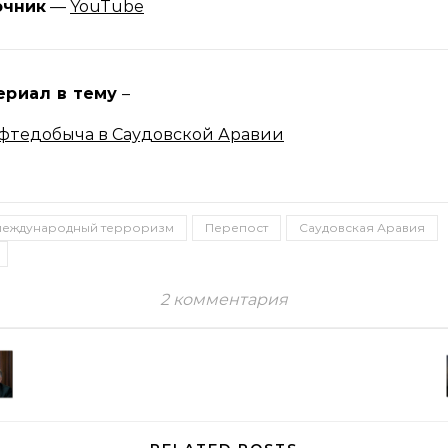
очник
—
YouTube
ериал в тему
–
фтедобыча в Саудовской Аравии
международный терроризм
Перепост
Саудовская Аравия
2 комментария