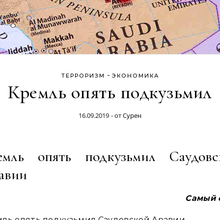
-
ТЕРРОРИЗМ
ЭКОНОМИКА
Кремль опять подкузьмил
16.09.2019
- от
Сурен
емль опять подкузьмил Саудовс
авии
Самый 
ль опять подкузьмил Саудовской Аравии