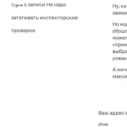
к записи
Не надо
Сурен
Ну, к
замык
затягивать инспекторские
Но ещ
проверки
обошл
может
«прик
выбра
указы
А нич
макси
Ваш адрес e
Имя