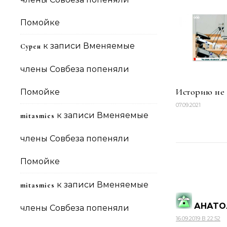
Помойке
к записи
Вменяемые
Сурен
члены Совбеза попеняли
Историю не 
Помойке
07.09.2021
к записи
Вменяемые
mitasmies
члены Совбеза попеняли
Помойке
к записи
Вменяемые
mitasmies
АНАТО
члены Совбеза попеняли
16.09.2019 В 22:52