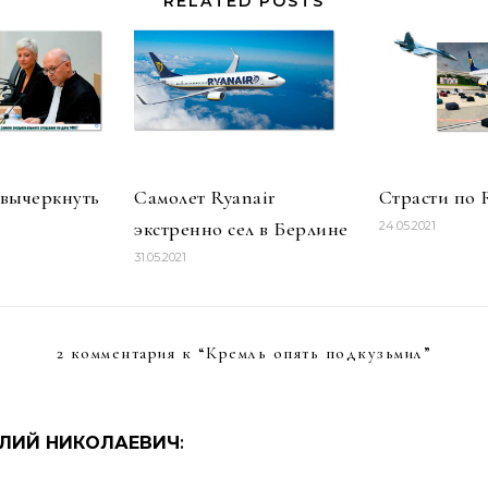
RELATED POSTS
вычеркнуть
Самолет Ryanair
Страсти по 
экстренно сел в Берлине
24.05.2021
31.05.2021
2 комментария к “
Кремль опять подкузьмил
”
ЛИЙ НИКОЛАЕВИЧ
: