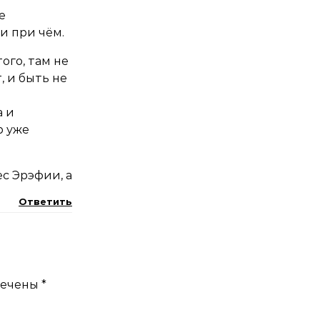
е
и при чём.
ого, там не
, и быть не
а и
р уже
ес Эрэфии, а
Ответить
мечены
*