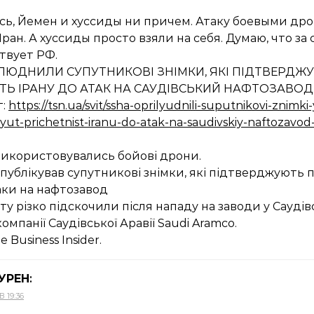
ось, Йемен и хуссиды ни причем. Атаку боевыми др
ан. А хуссиды просто взяли на себя. Думаю, что за
твует РФ.
ЮДНИЛИ СУПУТНИКОВІ ЗНІМКИ, ЯКІ ПІДТВЕРДЖ
ТЬ ІРАНУ ДО АТАК НА САУДІВСЬКИЙ НАФТОЗАВОД
т:
https://tsn.ua/svit/ssha-oprilyudnili-suputnikovi-znimki-
ut-prichetnist-iranu-do-atak-na-saudivskiy-naftozavod
використовувались бойові дрони.
публікував супутникові знімки, які підтверджують 
аки на нафтозавод
ту різко підскочили після нападу на заводи у Саудівс
омпанії Саудівської Аравії Saudi Aramco.
 Business Insider.
УРЕН
:
 В 19:36