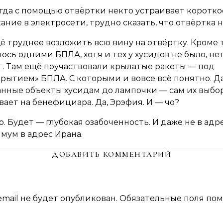
огда с помощью отвёртки некто устраивает коротко
ание в электросети, трудно сказать, что отвёртка н
ё труднее возложить всю вину на отвёртку. Кроме т
ось одними БПЛА, хотя и тех у хусидов не было, нет
. Там ещё поучаствовали крылатые ракеты — под
рытием» БПЛА. С которыми и вовсе всё понятно. Д
нные объекты хусидам до лампочки — сам их выбо
вает на бенефициара. Да, Эрэфия. И — чо?
о. Будет — глубокая озабоченность. И даже не в адр
мум в адрес Ирана.
ДОБАВИТЬ КОММЕНТАРИЙ
mail не будет опубликован.
Обязательные поля по