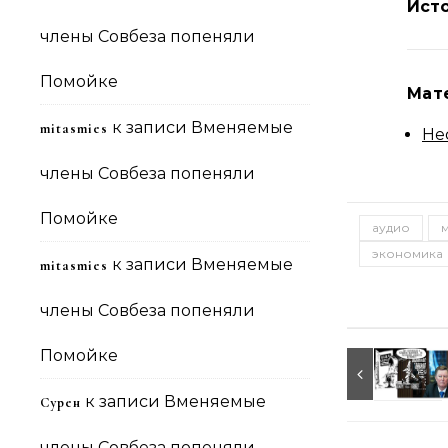
Ист
члены Совбеза попеняли
Помойке
Мат
к записи
Вменяемые
mitasmies
Не
члены Совбеза попеняли
Помойке
аудио
экономика
к записи
Вменяемые
mitasmies
члены Совбеза попеняли
Помойке
к записи
Вменяемые
Сурен
члены Совбеза попеняли