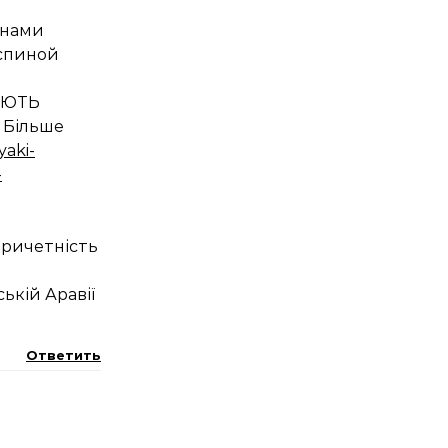
онами
 спиной
УЮТЬ
 Більше
yaki-
-
причетність
ькій Аравії
Ответить