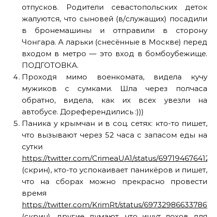
отпусков. Родители севастопольских деток
жалуются, что сыновей (в/служащих) посадили
в бронемашины и отправили в сторону
Чонгара. А ларьки (снесённые в Москве) перед
входом в метро — это вход в бомбоубежище.
ПОДГОТОВКА.
Проходя мимо военкомата, видела кучу
мужиков с сумками. Шла через полчаса
обратно, видела, как их всех увезли на
автобусе. Дореферендились :)))
Паника у крымчан и в соц. сетях: кто-то пишет,
что вызывают через 52 часа с запасом еды на
сутки
https://twitter.com/CrimeaUA1/status/6971946764121
(скрин), кто-то успокаивает паникёров и пишет,
что на сборах можно прекрасно провести
время
https://twitter.com/KrimRt/status/6973298663378616
(скрин), другие думают, что ищут лохов для