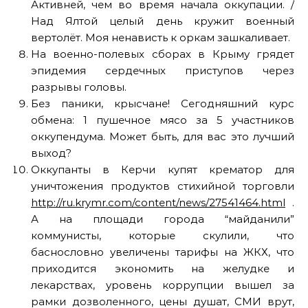
Активней, чем во время начала оккупации. /
Над Ялтой целый день кружит военный
вертолёт. Моя ненависть к оркам зашкаливает.
На военно-полевых сборах в Крыму грядет
эпидемия сердечных приступов через
разрывы головы.
Без паники, крысчане! Сегодняшний курс
обмена: 1 пушечное мясо за 5 участников
оккупендума. Может быть, для вас это лучший
выход?
Оккупанты в Керчи купят крематор для
уничтожения продуктов стихийной торговли
http://ru.krymr.com/content/news/27541464.html
.
А на площади города “майданили”
коммунисты, которые скулили, что
баснословно увеличены тарифы на ЖКХ, что
приходится экономить на желудке и
лекарствах, уровень коррупции вышел за
рамки дозволенного, цены душат, СМИ врут,