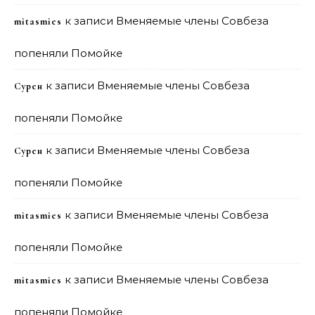
к записи
Вменяемые члены Совбеза
mitasmies
попеняли Помойке
к записи
Вменяемые члены Совбеза
Сурен
попеняли Помойке
к записи
Вменяемые члены Совбеза
Сурен
попеняли Помойке
к записи
Вменяемые члены Совбеза
mitasmies
попеняли Помойке
к записи
Вменяемые члены Совбеза
mitasmies
попеняли Помойке