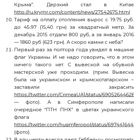
Крыма”. Дерзкий стал в Китае
http://ru.krymr.com/content/news/27542675.html
Тариф на оплату отопления вырос с 19.75 руб.
до 45.97 (15,40 грн) за квадратный метр. За
декабрь 2015 отдали 800 руб, а за январь 2016
— 1860 руб (623 грн). А скоро камни с неба?
Первый раз за полтора года увидел в машине
флаг Украины. И не надо говорить, что в этом
ничего такого нет. С вывеской на обувной
мастерской уже проходили. (прим. Вывеска
была на украинском и крымскотатарском –
заставили закрасить
https://twitter.com/CrimeaUA1/status/69052644628
— фото). А в Симферополе написали
очередное “ПТН ПНХ” в цветах украинского
флага
https://twitter.com/husimferopol/status/6974416449
(фото).
В аду черти всегда дают Геббельсу посмотреть