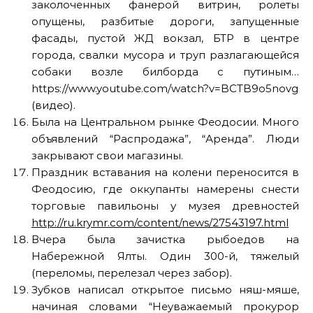
заколоченных фанерой витрин, ролеты
опущены, разбитые дороги, запущенные
фасады, пустой ЖД вокзал, БТР в центре
города, свалки мусора и труп разлагающейся
собаки возле билборда с путиным…
https://www.youtube.com/watch?v=BCTB9o5novg
(видео).
Была на Центральном рынке Феодосии. Много
объявлений “Распродажа”, “Аренда”. Люди
закрывают свои магазины.
Праздник вставания на колени переносится в
Феодосию, где оккупанты намерены снести
торговые павильоны у музея древностей
http://ru.krymr.com/content/news/27543197.html
Вчера была зачистка рыбоедов на
Набережной Ялты. Один 300-й, тяжелый
(переломы, перелезал через забор).
Зубков написал открытое письмо няш-мяше,
начиная словами “Неуважаемый прокурор