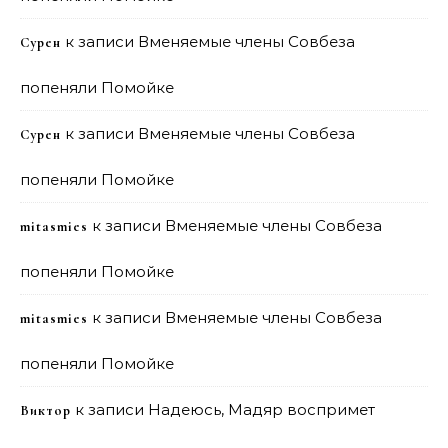
к записи
Вменяемые члены Совбеза
Сурен
попеняли Помойке
к записи
Вменяемые члены Совбеза
Сурен
попеняли Помойке
к записи
Вменяемые члены Совбеза
mitasmies
попеняли Помойке
к записи
Вменяемые члены Совбеза
mitasmies
попеняли Помойке
к записи
Надеюсь, Мадяр воспримет
Виктор