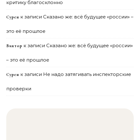
критику благосклонно
к записи
Сказано же: всё будущее «россии» –
Сурен
это её прошлое
к записи
Сказано же: всё будущее «россии»
Виктор
– это её прошлое
к записи
Не надо затягивать инспекторские
Сурен
проверки