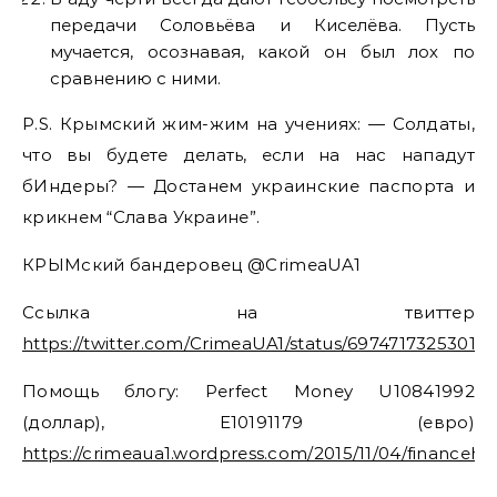
передачи Соловьёва и Киселёва. Пусть
мучается, осознавая, какой он был лох по
сравнению с ними.
P.S. Крымский жим-жим на учениях: — Солдаты,
что вы будете делать, если на нас нападут
бИндеры? — Достанем украинские паспорта и
крикнем “Слава Украине”.
КРЫМский бандеровец @CrimeaUA1
Ссылка на твиттер
https://twitter.com/CrimeaUA1/status/69747173253015
Помощь блогу: Perfect Money U10841992
(доллар), E10191179 (евро)
https://crimeaua1.wordpress.com/2015/11/04/financehe