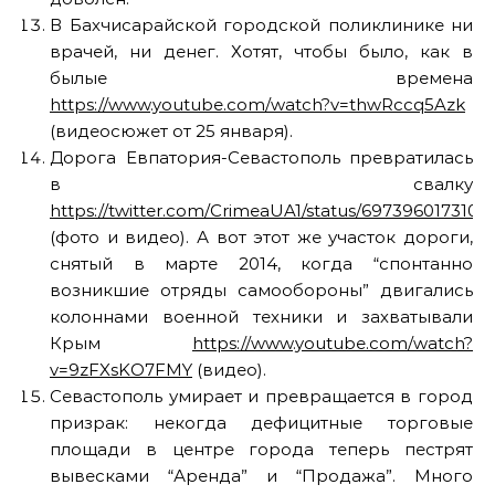
В Бахчисарайской городской поликлинике ни
врачей, ни денег. Хотят, чтобы было, как в
былые времена
https://www.youtube.com/watch?v=thwRccq5Azk
(видеосюжет от 25 января).
Дорога Евпатория-Севастополь превратилась
в свалку
https://twitter.com/CrimeaUA1/status/697396017310
(фото и видео). А вот этот же участок дороги,
снятый в марте 2014, когда “спонтанно
возникшие отряды самообороны” двигались
колоннами военной техники и захватывали
Крым
https://www.youtube.com/watch?
v=9zFXsKO7FMY
(видео).
Севастополь умирает и превращается в город
призрак: некогда дефицитные торговые
площади в центре города теперь пестрят
вывесками “Аренда” и “Продажа”. Много