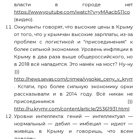
власти в городе нет
https://www.youtube.com/watch?v=yMAacb511co
(видео).
Оккупанты говорят, что высокие цены в Крыму
от того, что у крымчан высокие зарплаты, из-за
проблем с логистикой и “присоединения” к
более сильной экономике. Уровень инфляции в
Крыму в два раза выше общероссийского, но
в 2018 всё наладится. Это намёк на мост? Ну-ну
:)))
http://news.sevas.com/crimea/vysokie_ceny_v_krym
. Кстати, про более сильную экономику орки
рассказывали и в 2014 году. Всё никак не
присоединимся :)))
http://ru.krymr.com/content/article/25361931.html
Уровни интеллекта: гений — интеллектуал —
нормальный — дебил — имбецил — идиот —
живёшь в Крыму и говоришь, что всем
доволен.