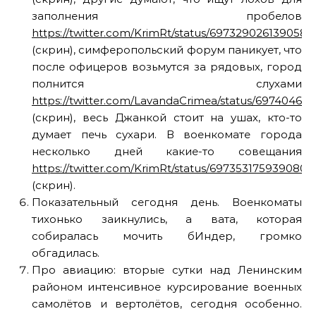
заполнения пробелов
https://twitter.com/KrimRt/status/6973290261390581
(скрин), симферопольский форум паникует, что
после офицеров возьмутся за рядовых, город
полнится слухами
https://twitter.com/LavandaCrimea/status/69740468
(скрин), весь Джанкой стоит на ушах, кто-то
думает печь сухари. В военкомате города
несколько дней какие-то совещания
https://twitter.com/KrimRt/status/6973531759390801
(скрин).
Показательный сегодня день. Военкоматы
тихонько заикнулись, а вата, которая
собиралась мочить бИндер, громко
обгадилась.
Про авиацию: вторые сутки над Ленинским
районом интенсивное курсирование военных
самолётов и вертолётов, сегодня особенно.