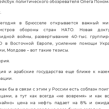
ейсбук политического обозревателя Олега Поном
.
егодня в Брюсселе открывается важный ми
истров обороны стран НАТО. Новая докт
ридной войны, развертывание 40-тыс. группир
О в Восточной Европе, усиление помощи Укра
ии, Молдове – вот такие тезисы.
рия.
ция и арабские государства еще ближе к назе
рации.
как бы в связи с этим у России есть соблазн пои
цами, а тут как всегда «не вовремя» и как вс
учайно» цена на нефть падает на 8% и ожида