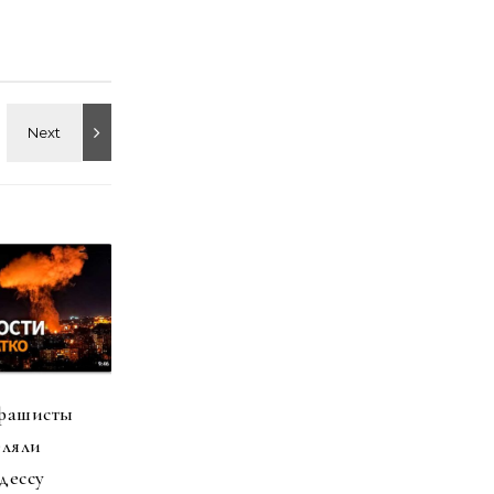
 фашисты
еляли
дессу