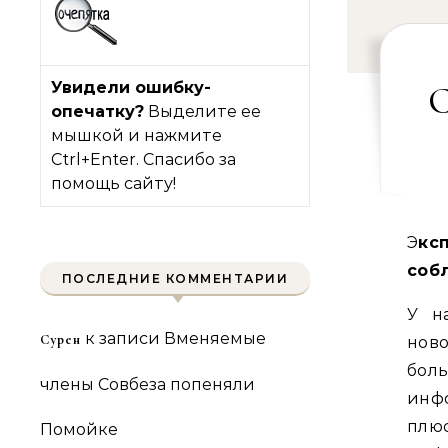
Увидели ошибку-
С
опечатку?
Выделите ее
мышкой и нажмите
Ctrl+Enter. Спасибо за
помощь сайту!
Эксперт рассказал, как Запад отбивает у Путина
соб
ПОСЛЕДНИЕ КОММЕНТАРИИ
У н
к записи
Вменяемые
Сурен
ново
бол
члены Совбеза попеняли
инф
плю
Помойке