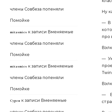
клас
члены Совбеза попеняли
Ну к
Помойке
— В
кот
к записи
Вменяемые
mitasmies
про 
члены Совбеза попеняли
Вэлк
Помойке
— У
про
к записи
Вменяемые
mitasmies
Twin
члены Совбеза попеняли
Вэлк
Помойке
— Е
к записи
Вменяемые
Сурен
стра
члены Совбеза попеняли