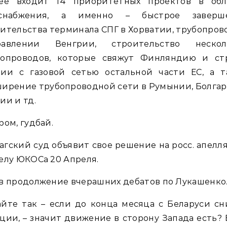
ее входит 14 приоритетных проектов в обл
оснабжения, а именно – быстрое заверш
ительства терминала СПГ в Хорватии, трубопров
равлении Венгрии, строительство нескол
бопроводов, которые свяжут Финляндию и ст
тии с газовой сетью остальной части ЕС, а т
ирение трубопроводной сети в Румынии, Болга
ии и тд.
ром, гудбай.
агский суд объявит свое решение на росс. апел
елу ЮКОСа 20 Апреля.
в продолжение вчерашних дебатов по Лукашенко
йте так – если до конца месяца с Беларуси с
ции, – значит движение в сторону Запада есть?