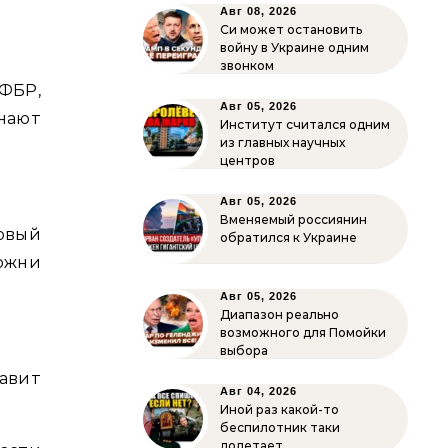
Авг 08, 2026
Си может остановить
войну в Украине одним
звонком
ФБР,
Авг 05, 2026
нают
Институт считался одним
из главных научных
центров
Авг 05, 2026
Вменяемый россиянин
овый
обратился к Украине
ожни
Авг 05, 2026
Диапазон реально
возможного для Помойки
выбора
авит
Авг 04, 2026
Иной раз какой-то
беспилотник таки
долетает