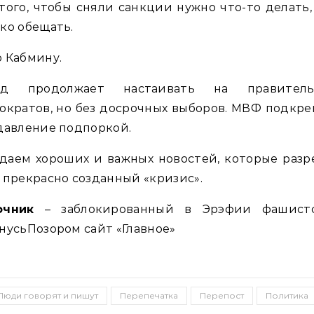
того, чтобы сняли санкции нужно что-то делать,
ко обещать.
 Кабмину.
ад продолжает настаивать на правитель
ократов, но без досрочных выборов. МВФ подкр
давление подпоркой.
даем хороших и важных новостей, которые разр
 прекрасно созданный «кризис».
очник
– заблокированный в Эрэфии фашист
нусьПозором сайт «Главное»
Люди говорят и пишут
Перепечатка
Перепост
Политика