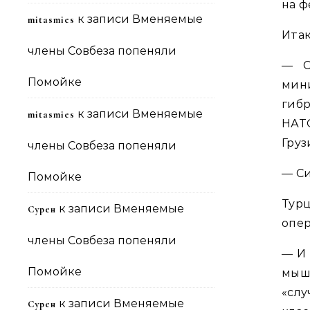
на ф
к записи
Вменяемые
mitasmies
Итак
члены Совбеза попеняли
— С
Помойке
мин
гиб
к записи
Вменяемые
mitasmies
НАТ
Груз
члены Совбеза попеняли
— Си
Помойке
Тур
к записи
Вменяемые
Сурен
опе
члены Совбеза попеняли
— И 
Помойке
мыш
«сл
к записи
Вменяемые
Сурен