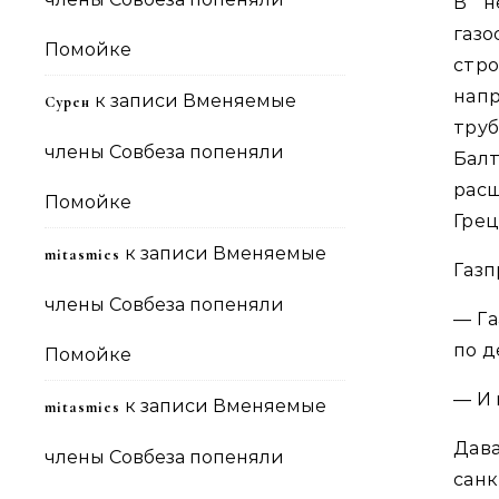
В н
газ
Помойке
стро
нап
к записи
Вменяемые
Сурен
тру
члены Совбеза попеняли
Бал
расш
Помойке
Грец
к записи
Вменяемые
mitasmies
Газп
члены Совбеза попеняли
— Га
по д
Помойке
— И 
к записи
Вменяемые
mitasmies
Дава
члены Совбеза попеняли
санк