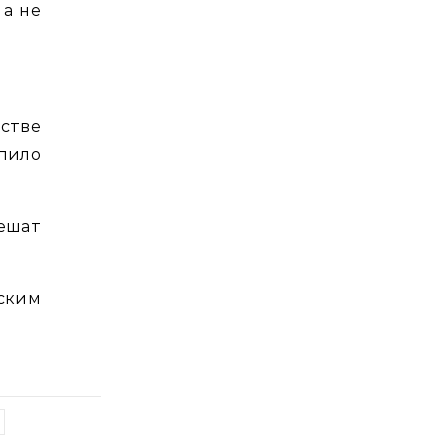
 а не
стве
епило
ешат
ским