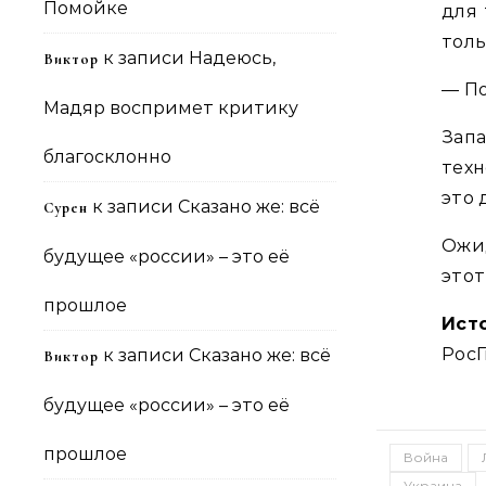
Помойке
для 
толь
к записи
Надеюсь,
Виктор
— По
Мадяр воспримет критику
Зап
благосклонно
техн
это 
к записи
Сказано же: всё
Сурен
Ожи
будущее «россии» – это её
этот
прошлое
Ист
РосГ
к записи
Сказано же: всё
Виктор
будущее «россии» – это её
прошлое
Война
Украина