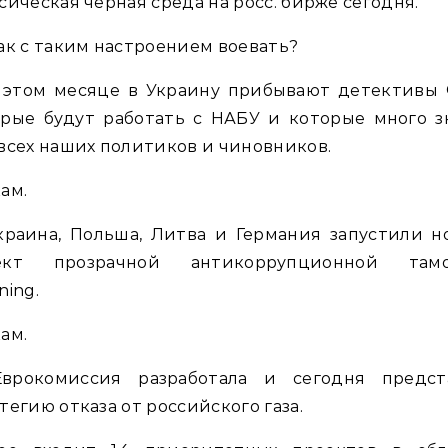
сическая черная среда на росс. бирже сегодня.
ак с таким настроением воевать?
 этом месяце в Украину прибывают детективы 
орые будут работать с НАБУ и которые много з
всех наших политиков и чиновников.
ам.
краина, Польша, Литва и Германия запустили н
ект прозрачной антикоррупционной там
ning.
ам.
врокомиссия разработала и сегодня предст
тегию отказа от российского газа.