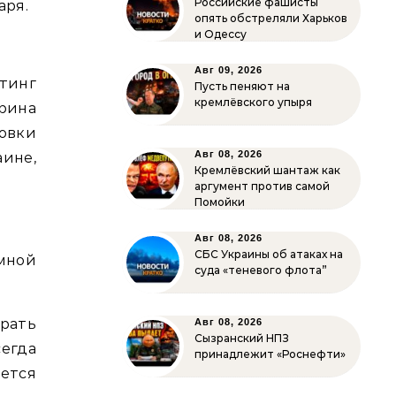
Российские фашисты
аря.
опять обстреляли Харьков
и Одессу
Авг 09, 2026
тинг
Пусть пеняют на
кремлёвского упыря
рина
овки
Авг 08, 2026
ине,
Кремлёвский шантаж как
аргумент против самой
Помойки
Авг 08, 2026
СБС Украины об атаках на
мной
суда «теневого флота”
грать
Авг 08, 2026
Сызранский НПЗ
егда
принадлежит «Роснефти»
ется