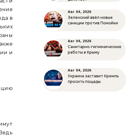
асти
ение
Авг 04, 2026
ода в
Зеленский ввёл новые
санкции против Помойки
ьких
раны
Авг 04, 2026
акже
Санитарно-гигиенические
рии и
работы в Крыму
Авг 04, 2026
Украина заставит Кремль
просить пощады
ляцию
.
нимут
 Ведь