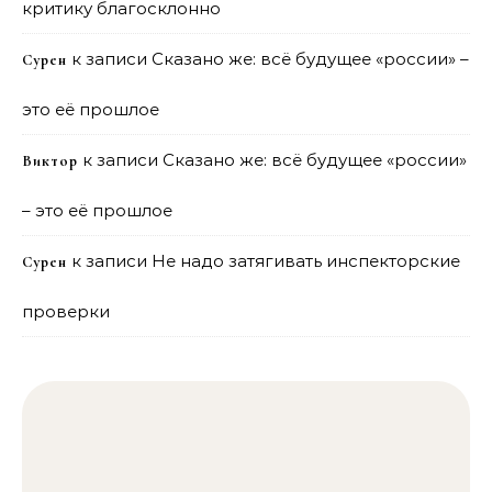
критику благосклонно
к записи
Сказано же: всё будущее «россии» –
Сурен
это её прошлое
к записи
Сказано же: всё будущее «россии»
Виктор
– это её прошлое
к записи
Не надо затягивать инспекторские
Сурен
проверки