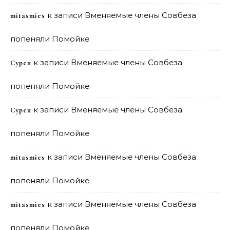
к записи
Вменяемые члены Совбеза
mitasmies
попеняли Помойке
к записи
Вменяемые члены Совбеза
Сурен
попеняли Помойке
к записи
Вменяемые члены Совбеза
Сурен
попеняли Помойке
к записи
Вменяемые члены Совбеза
mitasmies
попеняли Помойке
к записи
Вменяемые члены Совбеза
mitasmies
попеняли Помойке