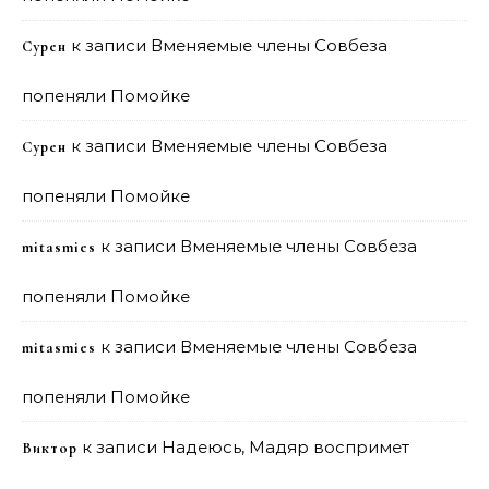
к записи
Вменяемые члены Совбеза
Сурен
попеняли Помойке
к записи
Вменяемые члены Совбеза
Сурен
попеняли Помойке
к записи
Вменяемые члены Совбеза
mitasmies
попеняли Помойке
к записи
Вменяемые члены Совбеза
mitasmies
попеняли Помойке
к записи
Надеюсь, Мадяр воспримет
Виктор