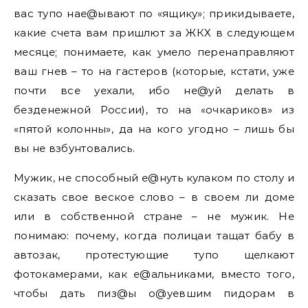
вас тупо нае@ывают по «ящику»; прикидываете,
какие счета вам пришлют за ЖКХ в следующем
месяце; понимаете, как умело перенаправляют
ваш гнев – то на гастеров (которые, кстати, уже
почти все уехали, ибо не@уй делать в
безденежной России), то на «очкариков» из
«пятой колонны», да на кого угодно – лишь бы
вы не взбунтовались.
Мужик, не способный е@нуть кулаком по столу и
сказать свое веское слово – в своем ли доме
или в собственной стране – не мужик. Не
понимаю: почему, когда полицаи тащат бабу в
автозак, протестующие тупо щелкают
фотокамерами, как е@альниками, вместо того,
чтобы дать пиз@ы о@уевшим пидорам в