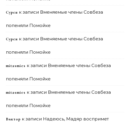
к записи
Вменяемые члены Совбеза
Сурен
попеняли Помойке
к записи
Вменяемые члены Совбеза
Сурен
попеняли Помойке
к записи
Вменяемые члены Совбеза
mitasmies
попеняли Помойке
к записи
Вменяемые члены Совбеза
mitasmies
попеняли Помойке
к записи
Надеюсь, Мадяр воспримет
Виктор