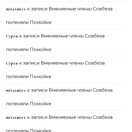
к записи
Вменяемые члены Совбеза
mitasmies
попеняли Помойке
к записи
Вменяемые члены Совбеза
Сурен
попеняли Помойке
к записи
Вменяемые члены Совбеза
Сурен
попеняли Помойке
к записи
Вменяемые члены Совбеза
mitasmies
попеняли Помойке
к записи
Вменяемые члены Совбеза
mitasmies
попеняли Помойке