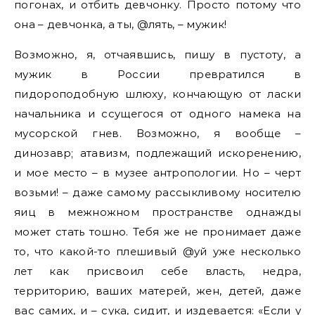
погонах, и отбить девчонку. Просто потому что
она – девчонка, а ты, @лять, – мужик!
Возможно, я, отчаявшись, пишу в пустоту, а
мужик в России превратился в
пидороподобную шлюху, кончающую от ласки
начальника и ссущегося от одного намека на
мусорской гнев. Возможно, я вообще –
динозавр; атавизм, подлежащий искоренению,
и мое место – в музее антропологии. Но – черт
возьми! – даже самому рассыкливому носителю
яиц в межножном пространстве однажды
может стать тошно. Тебя же не пронимает даже
то, что какой-то плешивый @уй уже несколько
лет как присвоил себе власть, недра,
территорию, ваших матерей, жен, детей, даже
вас самих, и – сука, сидит, и издевается: «Если у