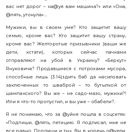
вас нет дорог – на@уя вам машина?» или «Она,
@лять, утонула»…
Мужики, вы в своем уме? Кто защитит вашу
семью, кроме вас? Кто защитит вашу страну,
кроме вас? Желторотые призывники (ваши же
дети, кстати), которых сейчас пачками
отправляют на убой в Украину? «Беркут»
Януковича? Продавшиеся с потрохами мусора,
способные лишь (3.14)здить баб да насиловать
заключенных: то шваброй – то бутылкой от
шампанского? Вы же – не садо-мазо, мужики?!
Или я что-то пропустил, и вы уже – обабели?..
Я не понимаю, что за @уйня пошла в соцсетях:
«Подпиши, @лять, петицию. Я подписал, мне не
все равно. Подпиши и ты». Вы в корень о@уели,