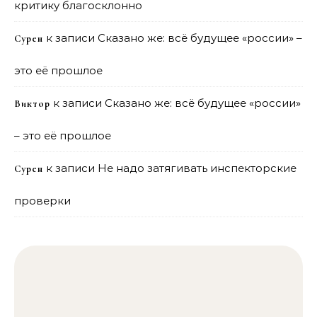
критику благосклонно
к записи
Сказано же: всё будущее «россии» –
Сурен
это её прошлое
к записи
Сказано же: всё будущее «россии»
Виктор
– это её прошлое
к записи
Не надо затягивать инспекторские
Сурен
проверки