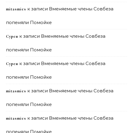
к записи
Вменяемые члены Совбеза
mitasmies
попеняли Помойке
к записи
Вменяемые члены Совбеза
Сурен
попеняли Помойке
к записи
Вменяемые члены Совбеза
Сурен
попеняли Помойке
к записи
Вменяемые члены Совбеза
mitasmies
попеняли Помойке
к записи
Вменяемые члены Совбеза
mitasmies
попеняли Помойке