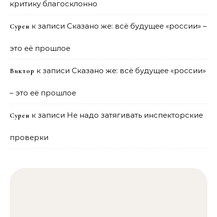
критику благосклонно
к записи
Сказано же: всё будущее «россии» –
Сурен
это её прошлое
к записи
Сказано же: всё будущее «россии»
Виктор
– это её прошлое
к записи
Не надо затягивать инспекторские
Сурен
проверки