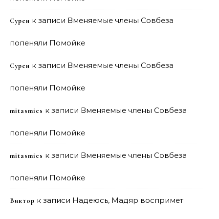
к записи
Вменяемые члены Совбеза
Сурен
попеняли Помойке
к записи
Вменяемые члены Совбеза
Сурен
попеняли Помойке
к записи
Вменяемые члены Совбеза
mitasmies
попеняли Помойке
к записи
Вменяемые члены Совбеза
mitasmies
попеняли Помойке
к записи
Надеюсь, Мадяр воспримет
Виктор