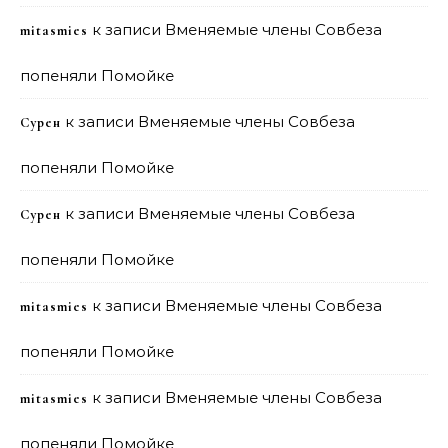
к записи
Вменяемые члены Совбеза
mitasmies
попеняли Помойке
к записи
Вменяемые члены Совбеза
Сурен
попеняли Помойке
к записи
Вменяемые члены Совбеза
Сурен
попеняли Помойке
к записи
Вменяемые члены Совбеза
mitasmies
попеняли Помойке
к записи
Вменяемые члены Совбеза
mitasmies
попеняли Помойке