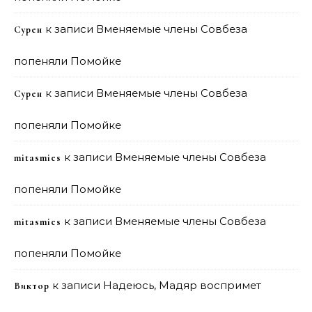
к записи
Вменяемые члены Совбеза
Сурен
попеняли Помойке
к записи
Вменяемые члены Совбеза
Сурен
попеняли Помойке
к записи
Вменяемые члены Совбеза
mitasmies
попеняли Помойке
к записи
Вменяемые члены Совбеза
mitasmies
попеняли Помойке
к записи
Надеюсь, Мадяр воспримет
Виктор