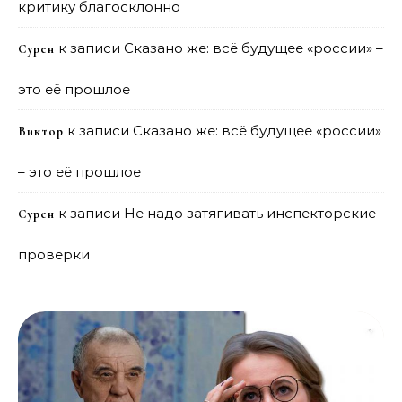
критику благосклонно
к записи
Сказано же: всё будущее «россии» –
Сурен
это её прошлое
к записи
Сказано же: всё будущее «россии»
Виктор
– это её прошлое
к записи
Не надо затягивать инспекторские
Сурен
проверки