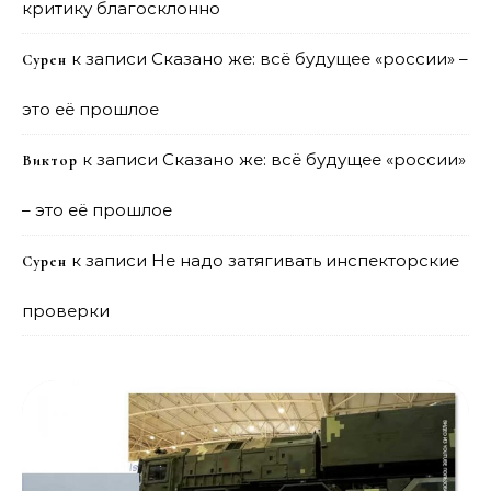
критику благосклонно
к записи
Сказано же: всё будущее «россии» –
Сурен
это её прошлое
к записи
Сказано же: всё будущее «россии»
Виктор
– это её прошлое
к записи
Не надо затягивать инспекторские
Сурен
проверки