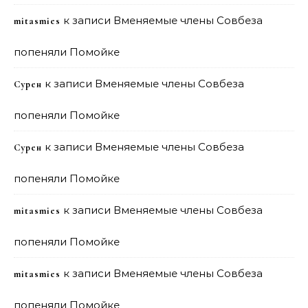
к записи
Вменяемые члены Совбеза
mitasmies
попеняли Помойке
к записи
Вменяемые члены Совбеза
Сурен
попеняли Помойке
к записи
Вменяемые члены Совбеза
Сурен
попеняли Помойке
к записи
Вменяемые члены Совбеза
mitasmies
попеняли Помойке
к записи
Вменяемые члены Совбеза
mitasmies
попеняли Помойке