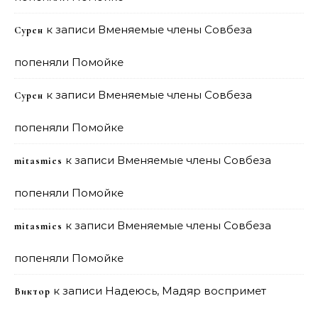
к записи
Вменяемые члены Совбеза
Сурен
попеняли Помойке
к записи
Вменяемые члены Совбеза
Сурен
попеняли Помойке
к записи
Вменяемые члены Совбеза
mitasmies
попеняли Помойке
к записи
Вменяемые члены Совбеза
mitasmies
попеняли Помойке
к записи
Надеюсь, Мадяр воспримет
Виктор