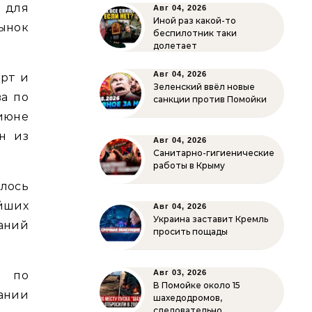
 для
Авг 04, 2026
Иной раз какой-то
ынок
беспилотник таки
долетает
Авг 04, 2026
орт и
Зеленский ввёл новые
ва по
санкции против Помойки
 июне
ин из
Авг 04, 2026
Санитарно-гигиенические
работы в Крыму
лось
йших
Авг 04, 2026
Украина заставит Кремль
аний
просить пощады
Авг 03, 2026
и по
В Помойке около 15
ании
шахедодромов,
следовательно…