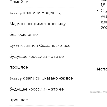
Помойке
1,8
Са
к записи
Надеюсь,
Виктор
уч
де
Мадяр воспримет критику
20
благосклонно
к записи
Сказано же: всё
Сурен
будущее «россии» – это её
прошлое
Ист
к записи
Сказано же: всё
Виктор
будущее «россии» – это её
Перепечатк
прошлое