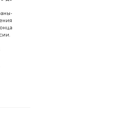
аны-
ения
конца
сии.
к
?
м