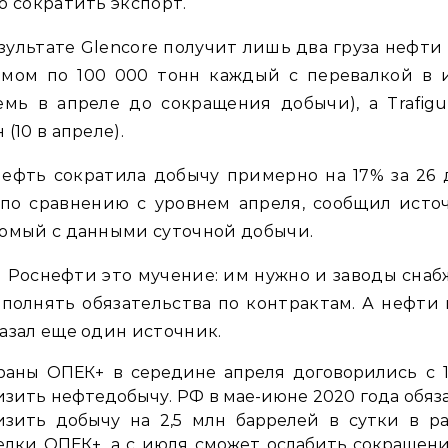
о сократить экспорт.
зультате Glencore получит лишь два груза нефти 
емом по 100 000 тонн каждый с перевалкой в 
емь в апреле до сокращения добычи), а Trafig
 (10 в апреле).
ефть сократила добычу примерно на 17% за 26
по сравнению с уровнем апреля, сообщил исто
омый с данными суточной добычи.
 Роснефти это мучение: им нужно и заводы снаб
полнять обязательства по контрактам. А нефти 
азал еще один источник.
раны ОПЕК+ в середине апреля договорились с 
изить нефтедобычу. РФ в мае-июне 2020 года обяз
изить добычу на 2,5 млн баррелей в сутки в р
елки ОПЕК+, а с июля сможет ослабить сокращен