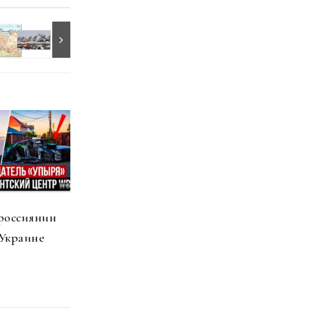
россиянин
 Украине