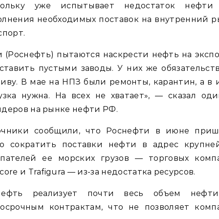
кольку уже испытывает недостаток нефти
олнения необходимых поставок на внутренний р
спорт.
 (Роснефть) пытаются наскрести нефть на эксп
ставить пустыми заводы. У них же обязательст
иву. В мае на НПЗ были ремонты, карантин, а в
узка нужна. На всех не хватает», — сказал од
деров на рынке нефти РФ.
очники сообщили, что Роснефти в июне приш
ко сократить поставки нефти в адрес крупне
упателей ее морских грузов — торговых комп
core и Trafigura — из-за недостатка ресурсов.
нефть реализует почти весь объем нефт
госрочным контрактам, что не позволяет комп