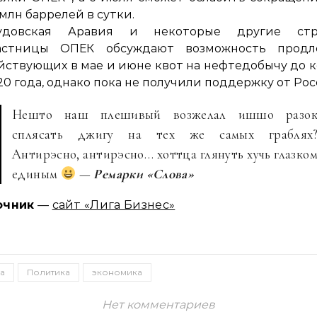
 млн баррелей в сутки.
удовская Аравия и некоторые другие стр
астницы ОПЕК обсуждают возможность продл
йствующих в мае и июне квот на нефтедобычу до 
20 года, однако пока не получили поддержку от Рос
Нешто наш плешивый возжелал ишшо разо
сплясать джигу на тех же самых граблях
Антирэсно, антирэсно… хоттца глянуть хучь глазко
единым
—
Ремарки «Слова»
очник
—
сайт «Лига Бизнес»
а
Политика
экономика
Нет комментариев