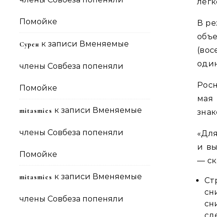
легк
Помойке
В ре
объ
к записи
Вменяемые
Сурен
(вос
один
члены Совбеза попеняли
Росн
Помойке
мая 
к записи
Вменяемые
mitasmies
знак
члены Совбеза попеняли
«Для
и вы
Помойке
— ск
к записи
Вменяемые
mitasmies
Ст
сн
члены Совбеза попеняли
сн
сд