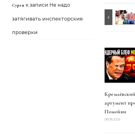
к записи
Не надо
Сурен
затягивать инспекторские
проверки
Кремлёвский
аргумент пр
Помойки
08.08.2026