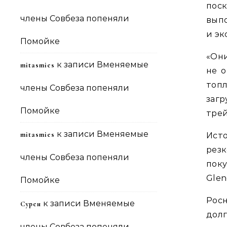
пос
члены Совбеза попеняли
вып
и эк
Помойке
«Они
к записи
Вменяемые
mitasmies
не о
топл
члены Совбеза попеняли
загр
Помойке
трей
к записи
Вменяемые
mitasmies
Ист
рез
члены Совбеза попеняли
пок
Glen
Помойке
Рос
к записи
Вменяемые
Сурен
дол
члены Совбеза попеняли