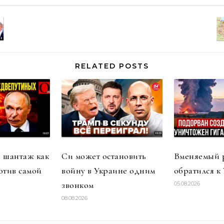
RELATED POSTS
 шантаж как
Си может остановить
Вменяемый 
отив самой
войну в Украине одним
обратился к
звонком
05.08.2026
08.08.2026