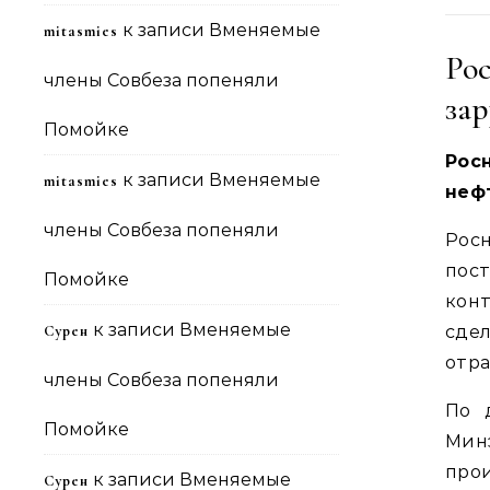
к записи
Вменяемые
mitasmies
Ро
члены Совбеза попеняли
зар
Помойке
Рос
к записи
Вменяемые
mitasmies
неф
члены Совбеза попеняли
Рос
пос
Помойке
кон
к записи
Вменяемые
Сурен
сде
отра
члены Совбеза попеняли
По 
Помойке
Мин
про
к записи
Вменяемые
Сурен