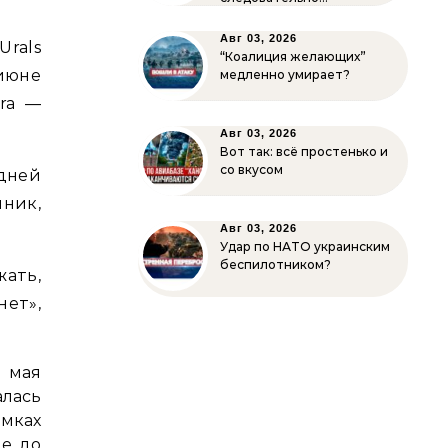
Авг 03, 2026
Urals
“Коалиция желающих”
июне
медленно умирает?
ura —
Авг 03, 2026
Вот так: всё простенько и
со вкусом
 дней
чник,
Авг 03, 2026
Удар по НАТО украинским
беспилотником?
жать,
нет»,
1 мая
алась
амках
ие до