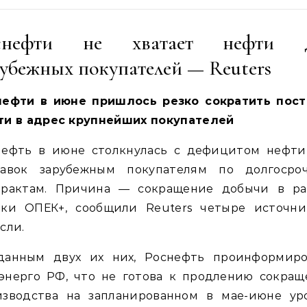
снефти не хватает нефти 
убежных покупателей — Reuters
нефти в июне пришлось резко сократить пост
ти в адрес крупнейших покупателей
нефть в июне столкнулась с дефицитом нефти
тавок зарубежным покупателям по долгосро
трактам. Причина — сокращение добычи в ра
лки ОПЕК+, сообщили Reuters четыре источни
сли.
данным двух их них, Роснефть проинформиро
энерго РФ, что не готова к продлению сокращ
изводства на запланированном в мае-июне уро