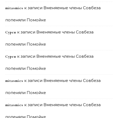
к записи
Вменяемые члены Совбеза
mitasmies
попеняли Помойке
к записи
Вменяемые члены Совбеза
Сурен
попеняли Помойке
к записи
Вменяемые члены Совбеза
Сурен
попеняли Помойке
к записи
Вменяемые члены Совбеза
mitasmies
попеняли Помойке
к записи
Вменяемые члены Совбеза
mitasmies
попеняли Помойке