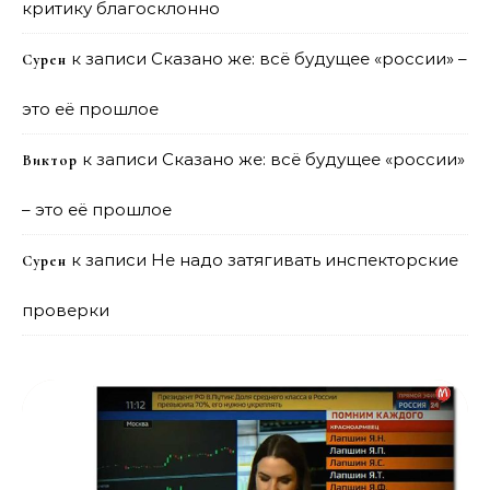
критику благосклонно
к записи
Сказано же: всё будущее «россии» –
Сурен
это её прошлое
к записи
Сказано же: всё будущее «россии»
Виктор
– это её прошлое
к записи
Не надо затягивать инспекторские
Сурен
проверки