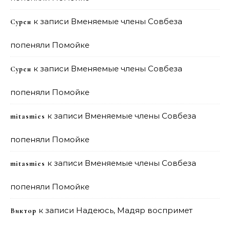
к записи
Вменяемые члены Совбеза
Сурен
попеняли Помойке
к записи
Вменяемые члены Совбеза
Сурен
попеняли Помойке
к записи
Вменяемые члены Совбеза
mitasmies
попеняли Помойке
к записи
Вменяемые члены Совбеза
mitasmies
попеняли Помойке
к записи
Надеюсь, Мадяр воспримет
Виктор