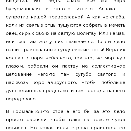
выделил. Вот ведь, слаба всё же вера
бусурманская в энтого ихнего Аллаха —
супротив нашей православной! А как не слаба,
коли их святые отцы тушуются собрать в мечеть
овец сирых своих на святую молитву. Или намаз,
или как там это у них называется. То ли дело
наши православные гундяевские попы! Вера их
крепка в царя небесного, так что, не моргнув
глазом,
собрали он паству на коллективное
целование
чего-то там сугубо святого и
насквозь коронавирусного. Чтобы побольше
душ невинных предстало, и тем господа нашего
порадовало!
В нормальной-то стране его бы за это дело
просто распяли, чтобы тоже на кресте чуток
повисел. Но какая иная страна сравнится со