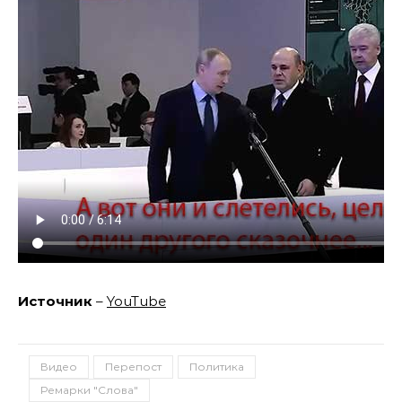
Источник
–
YouTube
Видео
Перепост
Политика
Ремарки "Слова"