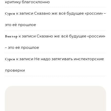
критику благосклонно
к записи
Сказано же: всё будущее «россии» –
Сурен
это её прошлое
к записи
Сказано же: всё будущее «россии»
Виктор
– это её прошлое
к записи
Не надо затягивать инспекторские
Сурен
проверки