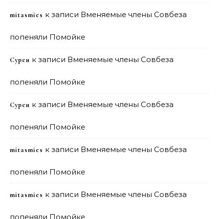
к записи
Вменяемые члены Совбеза
mitasmies
попеняли Помойке
к записи
Вменяемые члены Совбеза
Сурен
попеняли Помойке
к записи
Вменяемые члены Совбеза
Сурен
попеняли Помойке
к записи
Вменяемые члены Совбеза
mitasmies
попеняли Помойке
к записи
Вменяемые члены Совбеза
mitasmies
попеняли Помойке