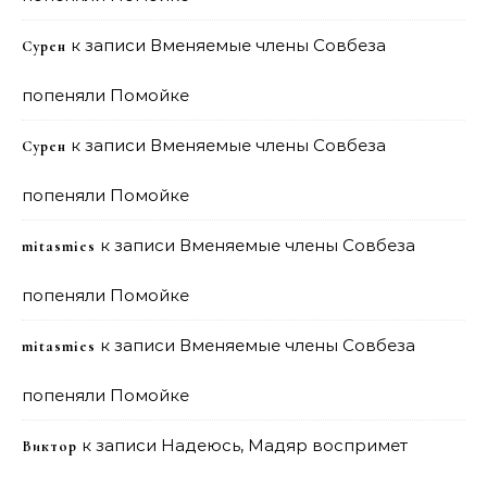
к записи
Вменяемые члены Совбеза
Сурен
попеняли Помойке
к записи
Вменяемые члены Совбеза
Сурен
попеняли Помойке
к записи
Вменяемые члены Совбеза
mitasmies
попеняли Помойке
к записи
Вменяемые члены Совбеза
mitasmies
попеняли Помойке
к записи
Надеюсь, Мадяр воспримет
Виктор