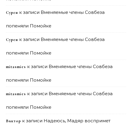
к записи
Вменяемые члены Совбеза
Сурен
попеняли Помойке
к записи
Вменяемые члены Совбеза
Сурен
попеняли Помойке
к записи
Вменяемые члены Совбеза
mitasmies
попеняли Помойке
к записи
Вменяемые члены Совбеза
mitasmies
попеняли Помойке
к записи
Надеюсь, Мадяр воспримет
Виктор