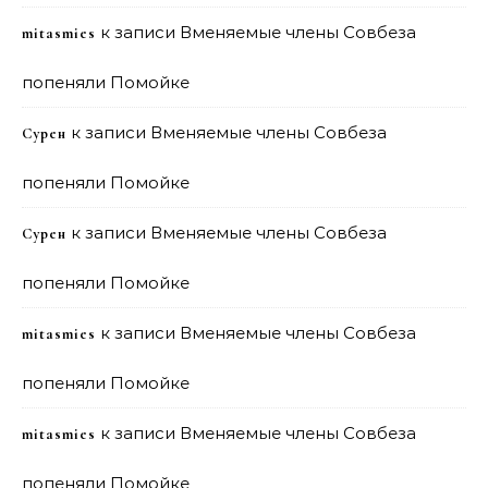
к записи
Вменяемые члены Совбеза
mitasmies
попеняли Помойке
к записи
Вменяемые члены Совбеза
Сурен
попеняли Помойке
к записи
Вменяемые члены Совбеза
Сурен
попеняли Помойке
к записи
Вменяемые члены Совбеза
mitasmies
попеняли Помойке
к записи
Вменяемые члены Совбеза
mitasmies
попеняли Помойке