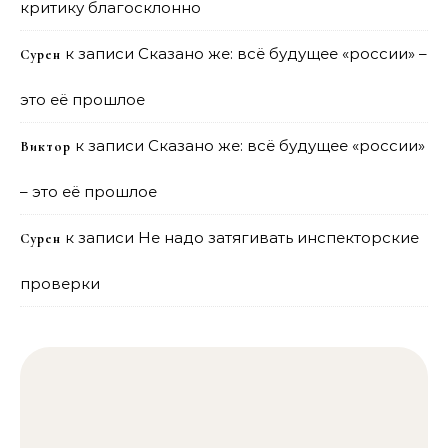
критику благосклонно
к записи
Сказано же: всё будущее «россии» –
Сурен
это её прошлое
к записи
Сказано же: всё будущее «россии»
Виктор
– это её прошлое
к записи
Не надо затягивать инспекторские
Сурен
проверки