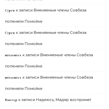
к записи
Вменяемые члены Совбеза
Сурен
попеняли Помойке
к записи
Вменяемые члены Совбеза
Сурен
попеняли Помойке
к записи
Вменяемые члены Совбеза
mitasmies
попеняли Помойке
к записи
Вменяемые члены Совбеза
mitasmies
попеняли Помойке
к записи
Надеюсь, Мадяр воспримет
Виктор