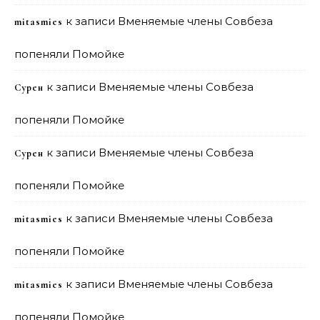
к записи
Вменяемые члены Совбеза
mitasmies
попеняли Помойке
к записи
Вменяемые члены Совбеза
Сурен
попеняли Помойке
к записи
Вменяемые члены Совбеза
Сурен
попеняли Помойке
к записи
Вменяемые члены Совбеза
mitasmies
попеняли Помойке
к записи
Вменяемые члены Совбеза
mitasmies
попеняли Помойке