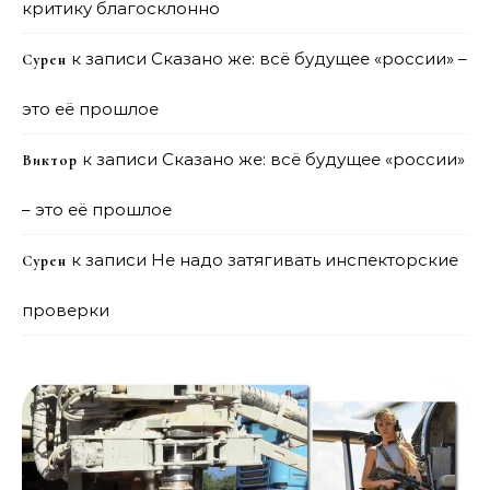
критику благосклонно
к записи
Сказано же: всё будущее «россии» –
Сурен
это её прошлое
к записи
Сказано же: всё будущее «россии»
Виктор
– это её прошлое
к записи
Не надо затягивать инспекторские
Сурен
проверки