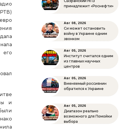
Сызранский НПЗ
адио
принадлежит «Роснефти»
ТВ)
евро
Авг 08, 2026
ения
Си может остановить
войну в Украине одним
юдала
звонком
нала
Авг 05, 2026
 его
Институт считался одним
из главных научных
центров
овал
Авг 05, 2026
Вменяемый россиянин
обратился к Украине
итве
ны и
Авг 05, 2026
были
Диапазон реально
возможного для Помойки
нако
выбора
нила