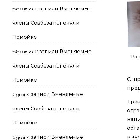
к записи
Вменяемые
mitasmies
члены Совбеза попеняли
Помойке
к записи
Вменяемые
mitasmies
Pre
члены Совбеза попеняли
О п
Помойке
пред
к записи
Вменяемые
Сурен
Тра
члены Совбеза попеняли
огр
нац
Помойке
ост
выя
к записи
Вменяемые
Сурен