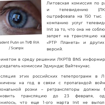
Литовская комиссия по р
и телевидению (ЛКР
оштрафовала на 150 тыс. 
компанию услуг телевид
Init за то, что она не собл
запрет на трансляцию ка
sident Putin on TV© RIA
«РТР Планета» и других
/ Scanpix
версий.
ринятом в среду решении ЛКРТВ BNS информир
седатель комиссии Эдмундас Вайтекунас.
нсляция этих российских телепрограмм в Л
аничены на год в связи с пропагандой вой
иональной розни – ретрансляторы должны 
ановить трансляцию до 23 февраля, од
снилось, что еще 1-ого марта Init не выпол