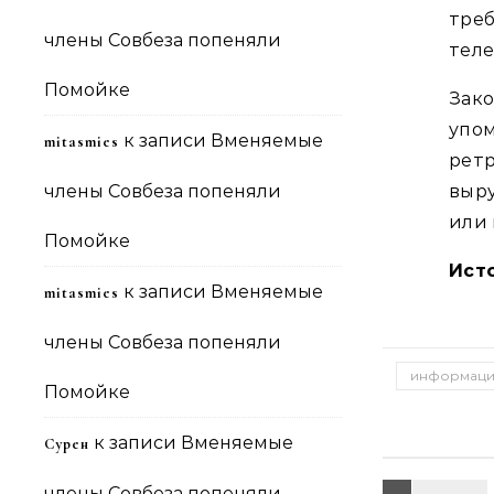
треб
члены Совбеза попеняли
теле
Помойке
Зак
упо
к записи
Вменяемые
mitasmies
рет
члены Совбеза попеняли
выру
или 
Помойке
Ист
к записи
Вменяемые
mitasmies
члены Совбеза попеняли
информаци
Помойке
к записи
Вменяемые
Сурен
члены Совбеза попеняли