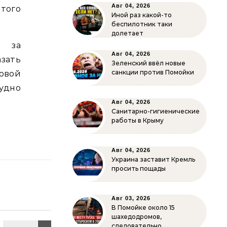
Авг 04, 2026
этого
Иной раз какой-то
беспилотник таки
долетает
и за
Авг 04, 2026
зать
Зеленский ввёл новые
санкции против Помойки
овой
рудно
Авг 04, 2026
Санитарно-гигиенические
работы в Крыму
Авг 04, 2026
Украина заставит Кремль
просить пощады
Авг 03, 2026
В Помойке около 15
шахедодромов,
следовательно…