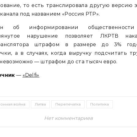
ование, то есть транслировала другую версию 
канала под названием «Россия РТР».
он об информировании общественност
мянутое нарушение позволяет ЛКРТВ нака
ранслятора штрафом в размере до 3% год
чки, а в случаях, когда выручку подсчитать т
невозможно — штрафом до ста тысяч евро.
очник
—
«Delfi»
онная война
Литва
Перепечатка
Политика
Нет комментариев