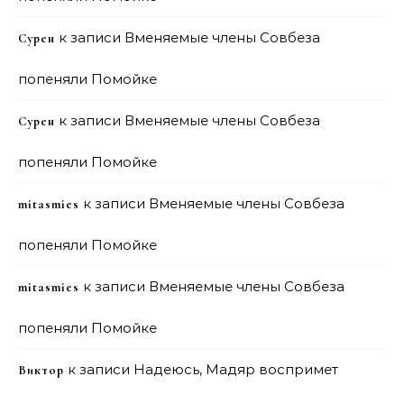
к записи
Вменяемые члены Совбеза
Сурен
попеняли Помойке
к записи
Вменяемые члены Совбеза
Сурен
попеняли Помойке
к записи
Вменяемые члены Совбеза
mitasmies
попеняли Помойке
к записи
Вменяемые члены Совбеза
mitasmies
попеняли Помойке
к записи
Надеюсь, Мадяр воспримет
Виктор