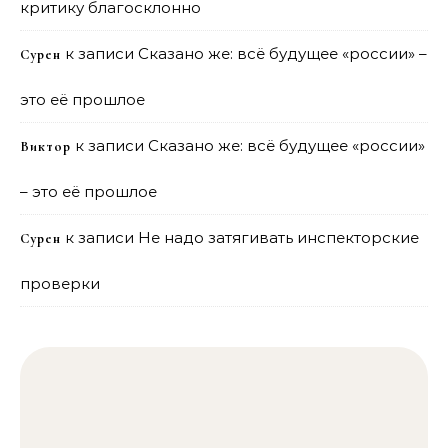
критику благосклонно
к записи
Сказано же: всё будущее «россии» –
Сурен
это её прошлое
к записи
Сказано же: всё будущее «россии»
Виктор
– это её прошлое
к записи
Не надо затягивать инспекторские
Сурен
проверки