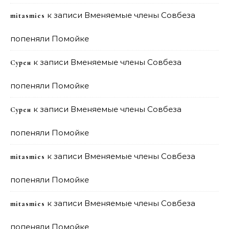
к записи
Вменяемые члены Совбеза
mitasmies
попеняли Помойке
к записи
Вменяемые члены Совбеза
Сурен
попеняли Помойке
к записи
Вменяемые члены Совбеза
Сурен
попеняли Помойке
к записи
Вменяемые члены Совбеза
mitasmies
попеняли Помойке
к записи
Вменяемые члены Совбеза
mitasmies
попеняли Помойке