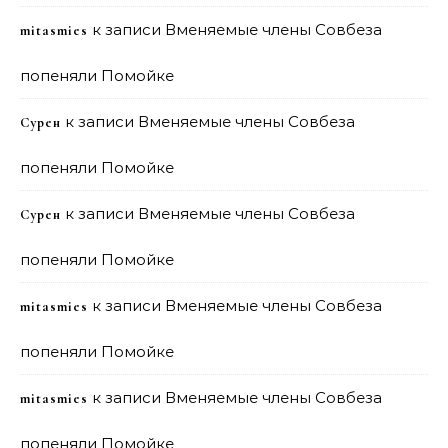
к записи
Вменяемые члены Совбеза
mitasmies
попеняли Помойке
к записи
Вменяемые члены Совбеза
Сурен
попеняли Помойке
к записи
Вменяемые члены Совбеза
Сурен
попеняли Помойке
к записи
Вменяемые члены Совбеза
mitasmies
попеняли Помойке
к записи
Вменяемые члены Совбеза
mitasmies
попеняли Помойке