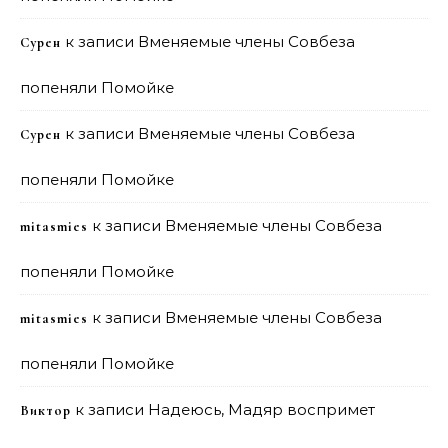
к записи
Вменяемые члены Совбеза
Сурен
попеняли Помойке
к записи
Вменяемые члены Совбеза
Сурен
попеняли Помойке
к записи
Вменяемые члены Совбеза
mitasmies
попеняли Помойке
к записи
Вменяемые члены Совбеза
mitasmies
попеняли Помойке
к записи
Надеюсь, Мадяр воспримет
Виктор