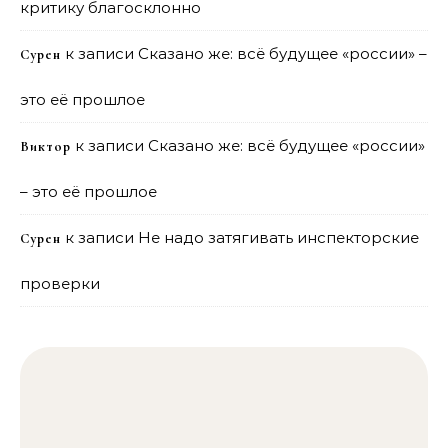
критику благосклонно
к записи
Сказано же: всё будущее «россии» –
Сурен
это её прошлое
к записи
Сказано же: всё будущее «россии»
Виктор
– это её прошлое
к записи
Не надо затягивать инспекторские
Сурен
проверки